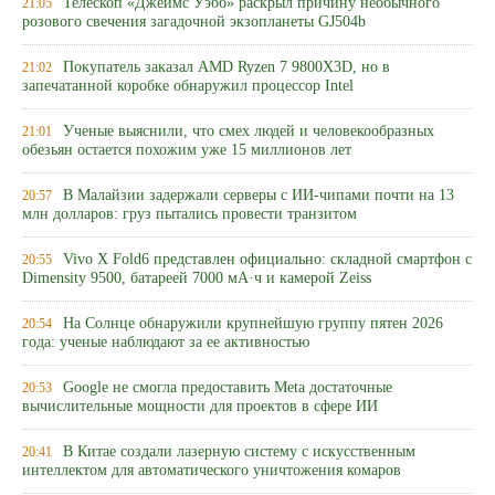
Телескоп «Джеймс Уэбб» раскрыл причину необычного
21:05
розового свечения загадочной экзопланеты GJ504b
Покупатель заказал AMD Ryzen 7 9800X3D, но в
21:02
запечатанной коробке обнаружил процессор Intel
Ученые выяснили, что смех людей и человекообразных
21:01
обезьян остается похожим уже 15 миллионов лет
В Малайзии задержали серверы с ИИ-чипами почти на 13
20:57
млн долларов: груз пытались провести транзитом
Vivo X Fold6 представлен официально: складной смартфон с
20:55
Dimensity 9500, батареей 7000 мА·ч и камерой Zeiss
На Солнце обнаружили крупнейшую группу пятен 2026
20:54
года: ученые наблюдают за ее активностью
Google не смогла предоставить Meta достаточные
20:53
вычислительные мощности для проектов в сфере ИИ
В Китае создали лазерную систему с искусственным
20:41
интеллектом для автоматического уничтожения комаров