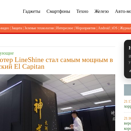
Гаджеты
Смартфоны
Техно
Железо
Авто-м
-видео
|
Защита
|
Зеленые технологии
|
Интересное
|
Мероприятия
|
Android
|
iOS
|
Журна
тующие
И
тер LineShine стал самым мощным в
у
кий El Capitan

21:1
хор
21:1
вер
кор