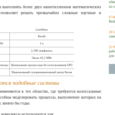
обв
на выполнять более двух квинтиллионов математических
на 
 позволяет решать чрезвычайно сложные научные и
07:0
Red
LineShine
20:3
сам
Китай
500
1-е
22:5
2,198 экзафлопса
раб
для
Около 42,2 МВт
ектуры
Центральные процессоры без использования GPU
Национальный суперкомпьютерный центр Китая
уются подобные системы
меняются в тех областях, где требуются колоссальные
собны моделировать процессы, выполнение которых на
 заняло бы годы.
 комплексы используются для: