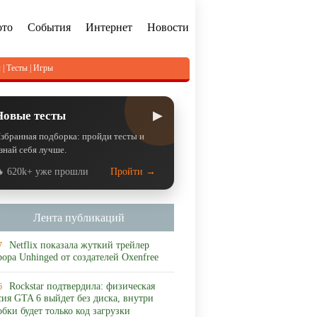
ото
События
Интернет
Новости
л
|
Тесты
|
Игры
▶
Новые тесты
збранная подборка: пройди тесты и
знай себя лучше.
 620k+ уже прошли
Пройти →
Лента публикаций
Netflix показала жуткий трейлер
7
рора Unhinged от создателей Oxenfree
Rockstar подтвердила: физическая
6
сия GTA 6 выйдет без диска, внутри
обки будет только код загрузки