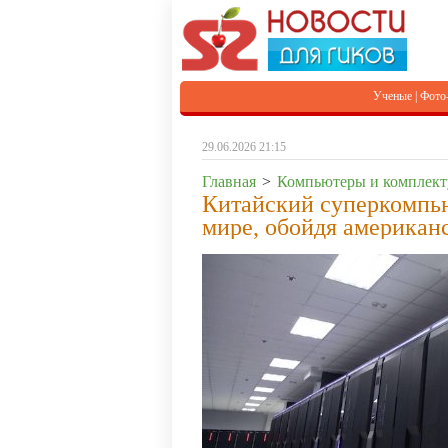
Ученые
|
Фото
29.06.2026 21:15
Главная
>
Компьютеры и комплек
Китайский суперкомпью
мире, обойдя американс