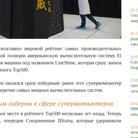
21:1
ста
аме
21:1
рад
так
 возглавил мировой рейтинг самых производительных
вой позиции американскую вычислительную систему El
21:0
Gal
ая машина под названием LineShine, которая сразу заняла
Sna
тинга Top500.
21:0
ne оказался сразу победным: ранее этот суперкомпьютер
при
перечне самых мощных вычислительных систем.
заг
ым лидером в сфере суперкомпьютеров
21:0
980
е место в рейтинге Top500 несколько лет назад. Теперь
обн
во, опередив Соединенные Штаты, которые удерживали
21:0
чел