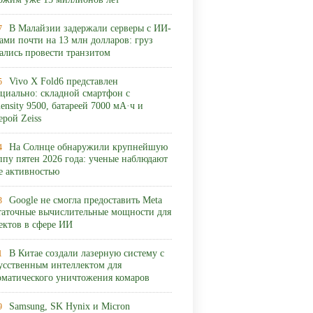
ожим уже 15 миллионов лет
В Малайзии задержали серверы с ИИ-
7
ами почти на 13 млн долларов: груз
ались провести транзитом
Vivo X Fold6 представлен
5
циально: складной смартфон с
ensity 9500, батареей 7000 мА·ч и
ерой Zeiss
На Солнце обнаружили крупнейшую
4
ппу пятен 2026 года: ученые наблюдают
ее активностью
Google не смогла предоставить Meta
3
таточные вычислительные мощности для
ектов в сфере ИИ
В Китае создали лазерную систему с
1
усственным интеллектом для
оматического уничтожения комаров
Samsung, SK Hynix и Micron
9