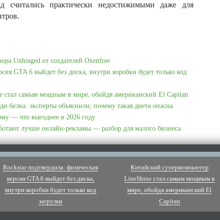
ад считались практически недостижимыми даже для
нтров.
рора Unhinged от создателей Oxenfree
рсия GTA 6 выйдет без диска, внутри коробки будет только код
e стал самым мощным в мире, обойдя американский El Capitan
ди белка: эксперты объяснили, почему такая диета опасна
ому — что выгоднее в 2026 году
аботают лучше онлайн-рекламы — разбор для малого бизнеса
Rockstar подтвердила: физическая
Китайский суперкомпьютер
версия GTA 6 выйдет без диска,
LineShine стал самым мощным в
внутри коробки будет только код
мире, обойдя американский El
загрузки
Capitan