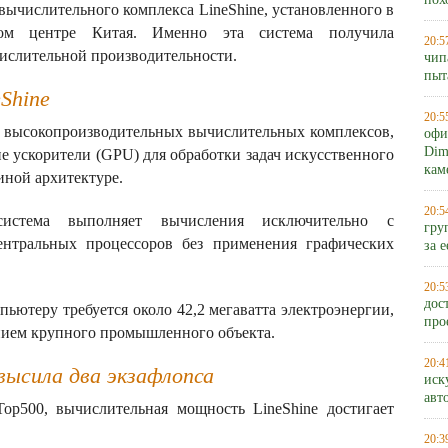
пох
вычислительного комплекса LineShine, установленного в
ном центре Китая. Именно эта система получила
20:5
слительной производительности.
чип
пыт
Shine
20:5
 высокопроизводительных вычислительных комплексов,
офи
Dim
 ускорители (GPU) для обработки задач искусственного
кам
иной архитектуре.
20:5
система выполняет вычисления исключительно с
гру
ентральных процессоров без применения графических
за 
20:5
дос
ьютеру требуется около 42,2 мегаватта электроэнергии,
про
нием крупного промышленного объекта.
20:4
высила два экзафлопса
иск
авт
op500, вычислительная мощность LineShine достигает
20:3