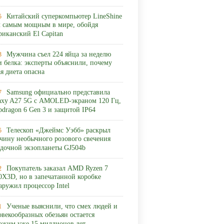
Китайский суперкомпьютер LineShine
5
л самым мощным в мире, обойдя
риканский El Capitan
Мужчина съел 224 яйца за неделю
3
и белка: эксперты объяснили, почему
ая диета опасна
Samsung официально представила
7
axy A27 5G с AMOLED-экраном 120 Гц,
pdragon 6 Gen 3 и защитой IP64
Телескоп «Джеймс Уэбб» раскрыл
5
чину необычного розового свечения
адочной экзопланеты GJ504b
Покупатель заказал AMD Ryzen 7
2
0X3D, но в запечатанной коробке
аружил процессор Intel
Ученые выяснили, что смех людей и
1
овекообразных обезьян остается