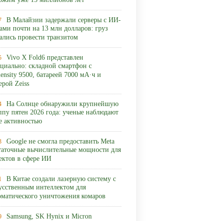
ожим уже 15 миллионов лет
В Малайзии задержали серверы с ИИ-
7
ами почти на 13 млн долларов: груз
ались провести транзитом
Vivo X Fold6 представлен
5
циально: складной смартфон с
ensity 9500, батареей 7000 мА·ч и
ерой Zeiss
На Солнце обнаружили крупнейшую
4
ппу пятен 2026 года: ученые наблюдают
ее активностью
Google не смогла предоставить Meta
3
таточные вычислительные мощности для
ектов в сфере ИИ
В Китае создали лазерную систему с
1
усственным интеллектом для
оматического уничтожения комаров
Samsung, SK Hynix и Micron
9