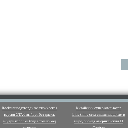
Rockstar подтвердила: физическая
Китайский суперкомпьютер
версия GTA 6 выйдет без диска,
LineShine стал самым мощным в
внутри коробки будет только код
мире, обойдя американский El
загрузки
Capitan