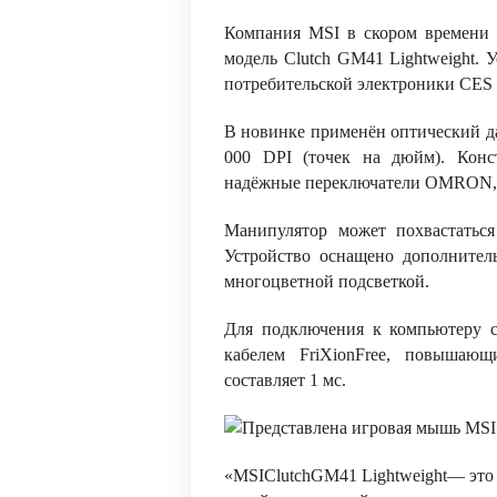
Компания MSI в скором времени
модель Clutch GM41 Lightweight. 
потребительской электроники CES 
В новинке применён оптический д
000 DPI (точек на дюйм). Конс
надёжные переключатели OMRON, р
Манипулятор может похвастатьс
Устройство оснащено дополнител
многоцветной подсветкой.
Для подключения к компьютеру 
кабелем FriXionFree, повышающ
составляет 1 мс.
«
MSI
Clutch
GM
41
Lightweight
— это