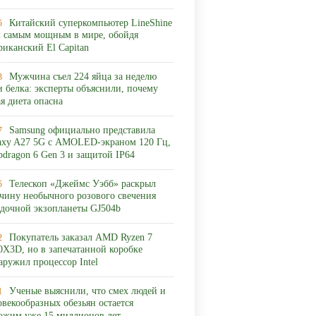
Китайский суперкомпьютер LineShine
5
л самым мощным в мире, обойдя
риканский El Capitan
Мужчина съел 224 яйца за неделю
3
и белка: эксперты объяснили, почему
ая диета опасна
Samsung официально представила
7
axy A27 5G с AMOLED-экраном 120 Гц,
pdragon 6 Gen 3 и защитой IP64
Телескоп «Джеймс Уэбб» раскрыл
5
чину необычного розового свечения
адочной экзопланеты GJ504b
Покупатель заказал AMD Ryzen 7
2
0X3D, но в запечатанной коробке
аружил процессор Intel
Ученые выяснили, что смех людей и
1
овекообразных обезьян остается