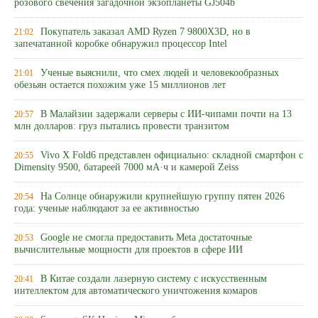
розового свечения загадочной экзопланеты GJ504b
Покупатель заказал AMD Ryzen 7 9800X3D, но в
21:02
запечатанной коробке обнаружил процессор Intel
Ученые выяснили, что смех людей и человекообразных
21:01
обезьян остается похожим уже 15 миллионов лет
В Малайзии задержали серверы с ИИ-чипами почти на 13
20:57
млн долларов: груз пытались провести транзитом
Vivo X Fold6 представлен официально: складной смартфон с
20:55
Dimensity 9500, батареей 7000 мА·ч и камерой Zeiss
На Солнце обнаружили крупнейшую группу пятен 2026
20:54
года: ученые наблюдают за ее активностью
Google не смогла предоставить Meta достаточные
20:53
вычислительные мощности для проектов в сфере ИИ
В Китае создали лазерную систему с искусственным
20:41
интеллектом для автоматического уничтожения комаров