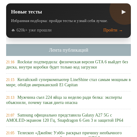
▶
Новые тесты
Избранная подборка: пройди тесты и узнай себя лучше.
🔥 620k+ уже прошли
Пройти →
Лента публикаций
Rockstar подтвердила: физическая версия GTA 6 выйдет без
21:16
диска, внутри коробки будет только код загрузки
Китайский суперкомпьютер LineShine стал самым мощным в
21:15
мире, обойдя американский El Capitan
Мужчина съел 224 яйца за неделю ради белка: эксперты
21:13
объяснили, почему такая диета опасна
Samsung официально представила Galaxy A27 5G с
21:07
AMOLED-экраном 120 Гц, Snapdragon 6 Gen 3 и защитой IP64
Телескоп «Джеймс Уэбб» раскрыл причину необычного
21:05