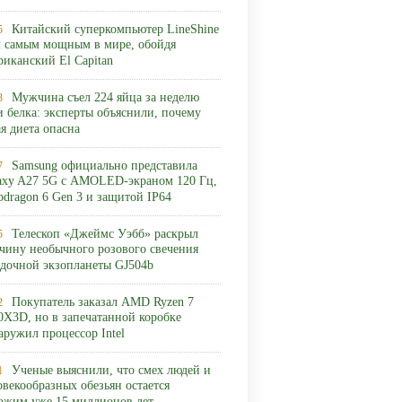
Китайский суперкомпьютер LineShine
5
л самым мощным в мире, обойдя
риканский El Capitan
Мужчина съел 224 яйца за неделю
3
и белка: эксперты объяснили, почему
ая диета опасна
Samsung официально представила
7
axy A27 5G с AMOLED-экраном 120 Гц,
pdragon 6 Gen 3 и защитой IP64
Телескоп «Джеймс Уэбб» раскрыл
5
чину необычного розового свечения
адочной экзопланеты GJ504b
Покупатель заказал AMD Ryzen 7
2
0X3D, но в запечатанной коробке
аружил процессор Intel
Ученые выяснили, что смех людей и
1
овекообразных обезьян остается