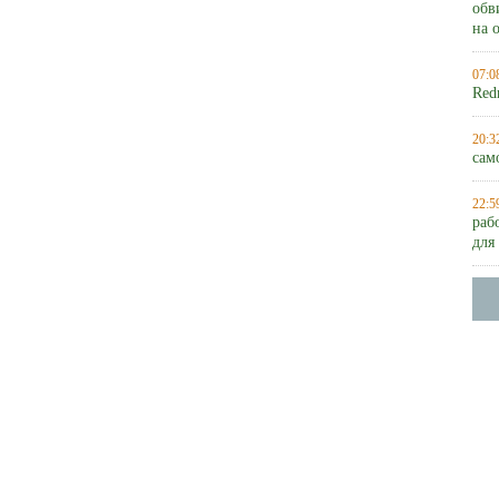
обв
на 
07:0
Red
20:3
сам
22:5
раб
для