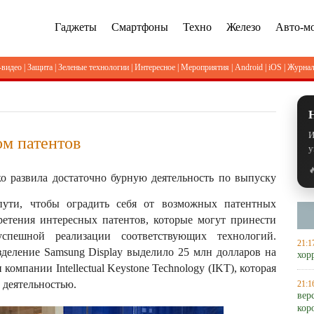
Гаджеты
Смартфоны
Техно
Железо
Авто-м
-видео
|
Защита
|
Зеленые технологии
|
Интересное
|
Мероприятия
|
Android
|
iOS
|
Журна
И
ом патентов
у

о развила достаточно бурную деятельность по выпуску
ути, чтобы оградить себя от возможных патентных
ретения интересных патентов, которые могут принести
пешной реализации соответствующих технологий.
21:1
зделение Samsung Display выделило 25 млн долларов на
хор
компании Intellectual Keystone Technology (IKT), которая
 деятельностью.
21:1
вер
кор