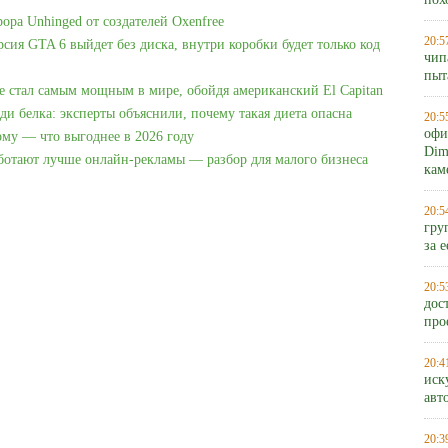
пох
рора Unhinged от создателей Oxenfree
20:5
рсия GTA 6 выйдет без диска, внутри коробки будет только код
чип
пыт
e стал самым мощным в мире, обойдя американский El Capitan
ди белка: эксперты объяснили, почему такая диета опасна
20:5
офи
ому — что выгоднее в 2026 году
Dim
аботают лучше онлайн-рекламы — разбор для малого бизнеса
кам
20:5
гру
за 
20:5
дос
про
20:4
иск
авт
20:3