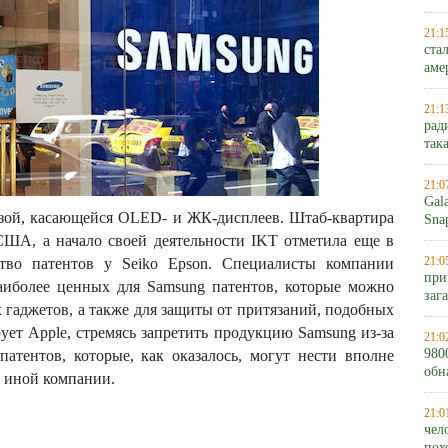
21:1
ста
аме
21:1
рад
так
21:0
Gal
базой, касающейся OLED- и ЖК-дисплеев. Штаб-квартира
Sna
США, а начало своей деятельности IKT отметила еще в
21:0
ство патентов у Seiko Epson. Специалисты компании
при
аиболее ценных для Samsung патентов, которые можно
заг
 гаджетов, а также для защиты от притязаний, подобных
ует Apple, стремясь запретить продукцию Samsung из-за
21:0
980
атентов, которые, как оказалось, могут нести вполне
обн
 иной компании.
21:0
чел