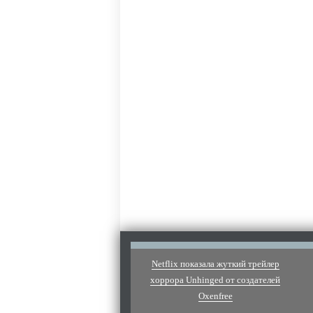
Netflix показала жуткий трейлер
хоррора Unhinged от создателей
Oxenfree