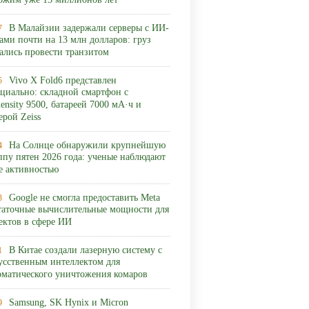
ожим уже 15 миллионов лет
В Малайзии задержали серверы с ИИ-
7
ами почти на 13 млн долларов: груз
ались провести транзитом
Vivo X Fold6 представлен
5
циально: складной смартфон с
ensity 9500, батареей 7000 мА·ч и
ерой Zeiss
На Солнце обнаружили крупнейшую
4
ппу пятен 2026 года: ученые наблюдают
ее активностью
Google не смогла предоставить Meta
3
таточные вычислительные мощности для
ектов в сфере ИИ
В Китае создали лазерную систему с
1
усственным интеллектом для
оматического уничтожения комаров
Samsung, SK Hynix и Micron
9