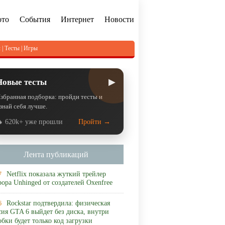
ото
События
Интернет
Новости
л
|
Тесты
|
Игры
▶
Новые тесты
збранная подборка: пройди тесты и
знай себя лучше.
 620k+ уже прошли
Пройти →
Лента публикаций
Netflix показала жуткий трейлер
7
рора Unhinged от создателей Oxenfree
Rockstar подтвердила: физическая
6
сия GTA 6 выйдет без диска, внутри
обки будет только код загрузки