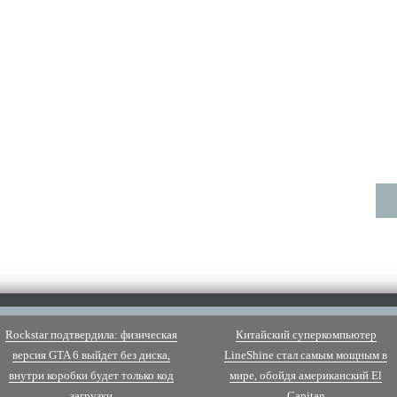
Rockstar подтвердила: физическая
Китайский суперкомпьютер
версия GTA 6 выйдет без диска,
LineShine стал самым мощным в
внутри коробки будет только код
мире, обойдя американский El
загрузки
Capitan