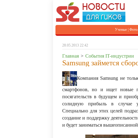
Ученые
|
Фото
28.05.2013 22:42
Главная
>
События IT-индустрии
Samsung займется сбор
Компания Samsung не тольк
смартфонов, но и ищет новые п
посягательств в будущем и приоб
солидную прибыль в случае ус
Специально для этих целей подра
создание и поддержку деятельности 
и будет заниматься вышеописанной