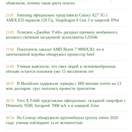
объяснили, почему такая диета опасна
Samsung официально представила Galaxy A27 5G с
21:07
AMOLED-экраном 120 Гц, Snapdragon 6 Gen 3 и защитой IP64
Телескоп «Джеймс Уэбб» раскрыл причину необычного
21:05
розового свечения загадочной экзопланеты GJ504b
Покупатель заказал AMD Ryzen 7 9800X3D, но в
21:02
запечатанной коробке обнаружил процессор Intel
Ученые выяснили, что смех людей и человекообразных
21:01
обезьян остается похожим уже 15 миллионов лет
В Малайзии задержали серверы с ИИ-чипами почти на 13
20:57
млн долларов: груз пытались провести транзитом
Vivo X Fold6 представлен официально: складной смартфон с
20:55
Dimensity 9500, батареей 7000 мА·ч и камерой Zeiss
На Солнце обнаружили крупнейшую группу пятен 2026
20:54
года: ученые наблюдают за ее активностью