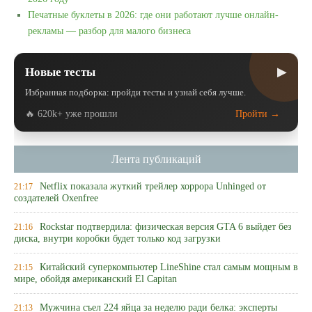
Печатные буклеты в 2026: где они работают лучше онлайн-
рекламы — разбор для малого бизнеса
▶
Новые тесты
Избранная подборка: пройди тесты и узнай себя лучше.
🔥 620k+ уже прошли
Пройти →
Лента публикаций
Netflix показала жуткий трейлер хоррора Unhinged от
21:17
создателей Oxenfree
Rockstar подтвердила: физическая версия GTA 6 выйдет без
21:16
диска, внутри коробки будет только код загрузки
Китайский суперкомпьютер LineShine стал самым мощным в
21:15
мире, обойдя американский El Capitan
Мужчина съел 224 яйца за неделю ради белка: эксперты
21:13