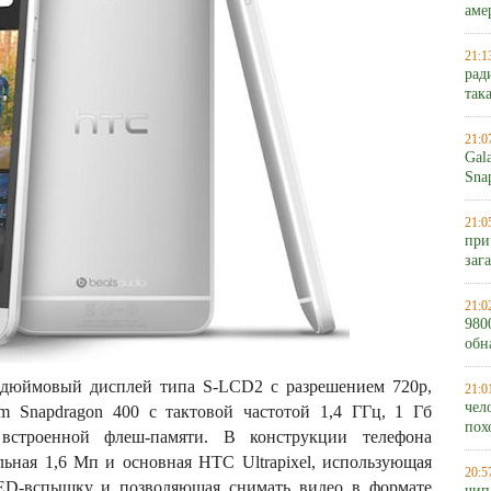
аме
21:1
рад
так
21:0
Gal
Sna
21:0
при
заг
21:0
980
обн
-дюймовый дисплей типа S-LCD2 с разрешением 720p,
21:0
чел
m Snapdragon 400 с тактовой частотой 1,4 ГГц, 1 Гб
пох
строенной флеш-памяти. В конструкции телефона
льная 1,6 Мп и основная HTC Ultrapixel, использующая
20:5
LED-вспышку и позволяющая снимать видео в формате