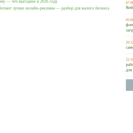
ому — что выгоднее в 2026 году
07:0
Red
аботают лучше онлайн-рекламы — разбор для малого бизнеса
05:0
фле
заг
20:3
сам
22:5
раб
для