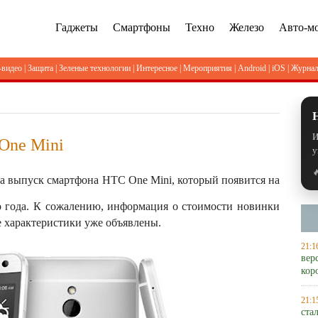
Гаджеты
Смартфоны
Техно
Железо
Авто-м
-видео
|
Защита
|
Зеленые технологии
|
Интересное
|
Мероприятия
|
Android
|
iOS
|
Журна
И
One Mini
у

 выпуск смартфона HTC One Mini, который появится на
го года. К сожалению, информация о стоимости новинки
ие характеристики уже объявлены.
21:1
вер
кор
21:1
ста