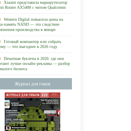
Xiaomi представила маршрутизатор
8
mi Router AX5400 с чипом Qualcomm
Western Digital повысила цены на
8
ш-память NAND — это следствие
рязнения производства в январе
Готовый компьютер или собрать
2
ому — что выгоднее в 2026 году
Печатные буклеты в 2026: где они
9
отают лучше онлайн-рекламы — разбор
 малого бизнеса
Журнал для гиков