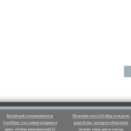
Китайский суперкомпьютер
Мужчина съел 224 яйца за неделю
LineShine стал самым мощным в
ради белка: эксперты объяснили,
мире, обойдя американский El
почему такая диета опасна