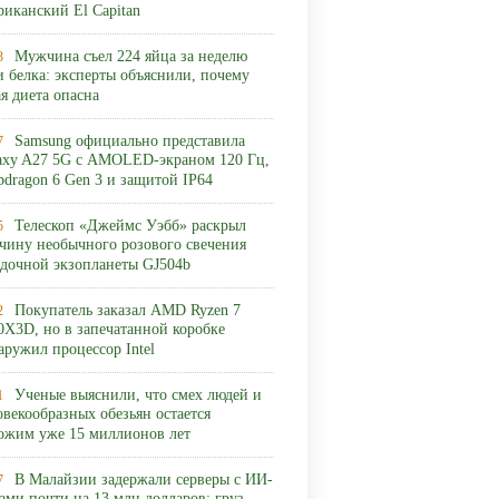
риканский El Capitan
Мужчина съел 224 яйца за неделю
3
и белка: эксперты объяснили, почему
ая диета опасна
Samsung официально представила
7
axy A27 5G с AMOLED-экраном 120 Гц,
pdragon 6 Gen 3 и защитой IP64
Телескоп «Джеймс Уэбб» раскрыл
5
чину необычного розового свечения
адочной экзопланеты GJ504b
Покупатель заказал AMD Ryzen 7
2
0X3D, но в запечатанной коробке
аружил процессор Intel
Ученые выяснили, что смех людей и
1
овекообразных обезьян остается
ожим уже 15 миллионов лет
В Малайзии задержали серверы с ИИ-
7