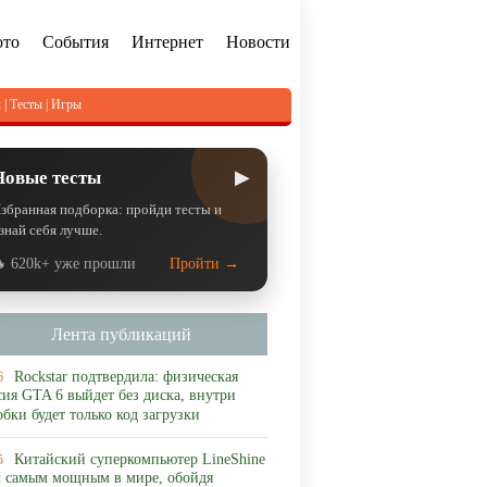
ото
События
Интернет
Новости
л
|
Тесты
|
Игры
▶
Новые тесты
збранная подборка: пройди тесты и
знай себя лучше.
 620k+ уже прошли
Пройти →
Лента публикаций
Rockstar подтвердила: физическая
6
сия GTA 6 выйдет без диска, внутри
обки будет только код загрузки
Китайский суперкомпьютер LineShine
5
л самым мощным в мире, обойдя