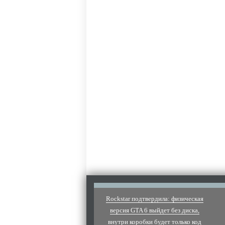
Rockstar подтвердила: физическая
версия GTA 6 выйдет без диска,
внутри коробки будет только код