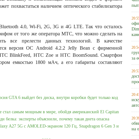
чип
пыт
ожет похвастаться наличием оптического стабилизатора
20:5
офи
uetooth 4.0, Wi-Fi, 2G, 3G и 4G LTE. Так что осталось
Dim
рифом от того же оператора МТС, что можно сделать на
кам
тить все прелести данных технологий. В качестве
тся версия ОС Android 4.2.2 Jelly Bean с фирменной
20:5
гру
 HTC BlinkFeed, HTC Zoe и HTC BoomSound. Смартфон
за 
ором емкостью 1800 мАч, а его габариты составляют
20:5
дос
про
20:4
рсия GTA 6 выйдет без диска, внутри коробки будет только код
иск
авт
e стал самым мощным в мире, обойдя американский El Capitan
20:3
ди белка: эксперты объяснили, почему такая диета опасна
обв
laxy A27 5G с AMOLED-экраном 120 Гц, Snapdragon 6 Gen 3 и
на 