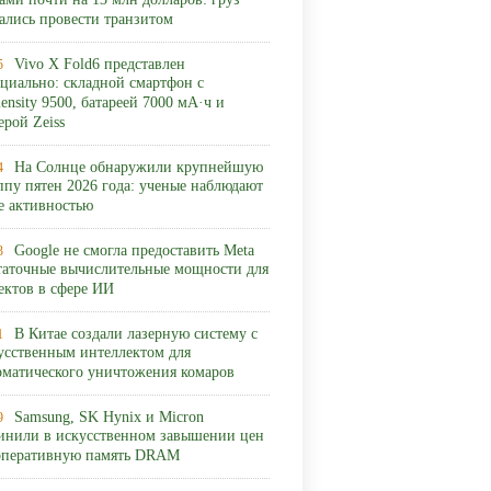
ами почти на 13 млн долларов: груз
ались провести транзитом
Vivo X Fold6 представлен
5
циально: складной смартфон с
ensity 9500, батареей 7000 мА·ч и
ерой Zeiss
На Солнце обнаружили крупнейшую
4
ппу пятен 2026 года: ученые наблюдают
ее активностью
Google не смогла предоставить Meta
3
таточные вычислительные мощности для
ектов в сфере ИИ
В Китае создали лазерную систему с
1
усственным интеллектом для
оматического уничтожения комаров
Samsung, SK Hynix и Micron
9
инили в искусственном завышении цен
оперативную память DRAM