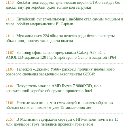
Rockstar подтвердила: физическая версия GTA 6 выйдет без
21:16
диска, внутри коробки будет только код загрузки
Китайский суперкомпьютер LineShine стал самым мощным в
21:15
мире, обойдя американский El Capitan
Мужчина съел 224 яйца за неделю ради белка: эксперты
21:13
объяснили, почему такая диета опасна
Samsung официально представила Galaxy A27 5G с
21:07
AMOLED-экраном 120 Гц, Snapdragon 6 Gen 3 и защитой IP64
Телескоп «Джеймс Уэбб» раскрыл причину необычного
21:05
розового свечения загадочной экзопланеты GJ504b
Покупатель заказал AMD Ryzen 7 9800X3D, но в
21:02
запечатанной коробке обнаружил процессор Intel
Ученые выяснили, что смех людей и человекообразных
21:01
обезьян остается похожим уже 15 миллионов лет
В Малайзии задержали серверы с ИИ-чипами почти на 13
20:57
млн долларов: груз пытались провести транзитом