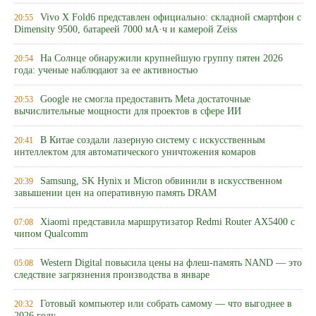
Vivo X Fold6 представлен официально: складной смартфон с
20:55
Dimensity 9500, батареей 7000 мА·ч и камерой Zeiss
На Солнце обнаружили крупнейшую группу пятен 2026
20:54
года: ученые наблюдают за ее активностью
Google не смогла предоставить Meta достаточные
20:53
вычислительные мощности для проектов в сфере ИИ
В Китае создали лазерную систему с искусственным
20:41
интеллектом для автоматического уничтожения комаров
Samsung, SK Hynix и Micron обвинили в искусственном
20:39
завышении цен на оперативную память DRAM
Xiaomi представила маршрутизатор Redmi Router AX5400 с
07:08
чипом Qualcomm
Western Digital повысила цены на флеш-память NAND — это
05:08
следствие загрязнения производства в январе
Готовый компьютер или собрать самому — что выгоднее в
20:32