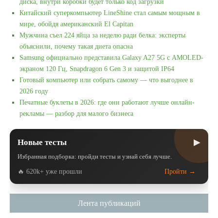
диска, внутри коробки будет только код загрузки
Китайский суперкомпьютер LineShine стал самым мощным в
мире, обойдя американский El Capitan
Мужчина съел 224 яйца за неделю ради белка: эксперты
объяснили, почему такая диета опасна
Samsung официально представила Galaxy A27 5G с AMOLED-
экраном 120 Гц, Snapdragon 6 Gen 3 и защитой IP64
Готовый компьютер или собрать самому — что выгоднее в
2026 году
Печатные буклеты в 2026: где они работают лучше онлайн-
рекламы — разбор для малого бизнеса
▶
Новые тесты
Избранная подборка: пройди тесты и узнай себя лучше.
🔥 620k+ уже прошли
Пройти →
Лента публикаций