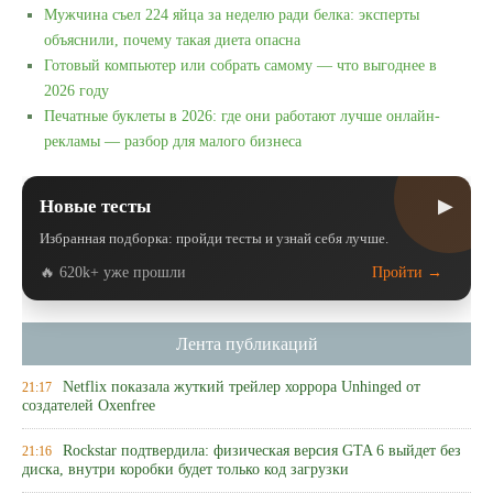
Мужчина съел 224 яйца за неделю ради белка: эксперты
объяснили, почему такая диета опасна
Готовый компьютер или собрать самому — что выгоднее в
2026 году
Печатные буклеты в 2026: где они работают лучше онлайн-
рекламы — разбор для малого бизнеса
▶
Новые тесты
Избранная подборка: пройди тесты и узнай себя лучше.
🔥 620k+ уже прошли
Пройти →
Лента публикаций
Netflix показала жуткий трейлер хоррора Unhinged от
21:17
создателей Oxenfree
Rockstar подтвердила: физическая версия GTA 6 выйдет без
21:16
диска, внутри коробки будет только код загрузки