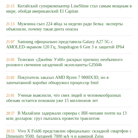
Китайский суперкомпьютер LineShine стал самым мощным в
21:15
мире, обойдя американский El Capitan
Мужчина съел 224 яйца за неделю ради белка: эксперты
21:13
объяснили, почему такая диета опасна
Samsung официально представила Galaxy A27 5G с
21:07
AMOLED-экраном 120 Гц, Snapdragon 6 Gen 3 и защитой IP64
Телескоп «Джеймс Уэбб» раскрыл причину необычного
21:05
розового свечения загадочной экзопланеты GJ504b
Покупатель заказал AMD Ryzen 7 9800X3D, но в
21:02
запечатанной коробке обнаружил процессор Intel
Ученые выяснили, что смех людей и человекообразных
21:01
обезьян остается похожим уже 15 миллионов лет
В Малайзии задержали серверы с ИИ-чипами почти на 13
20:57
млн долларов: груз пытались провести транзитом
Vivo X Fold6 представлен официально: складной смартфон с
20:55
Dimensity 9500, батареей 7000 мА·ч и камерой Zeiss