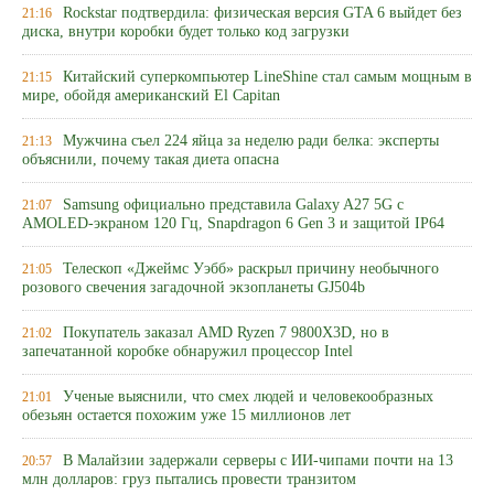
Rockstar подтвердила: физическая версия GTA 6 выйдет без
21:16
диска, внутри коробки будет только код загрузки
Китайский суперкомпьютер LineShine стал самым мощным в
21:15
мире, обойдя американский El Capitan
Мужчина съел 224 яйца за неделю ради белка: эксперты
21:13
объяснили, почему такая диета опасна
Samsung официально представила Galaxy A27 5G с
21:07
AMOLED-экраном 120 Гц, Snapdragon 6 Gen 3 и защитой IP64
Телескоп «Джеймс Уэбб» раскрыл причину необычного
21:05
розового свечения загадочной экзопланеты GJ504b
Покупатель заказал AMD Ryzen 7 9800X3D, но в
21:02
запечатанной коробке обнаружил процессор Intel
Ученые выяснили, что смех людей и человекообразных
21:01
обезьян остается похожим уже 15 миллионов лет
В Малайзии задержали серверы с ИИ-чипами почти на 13
20:57
млн долларов: груз пытались провести транзитом