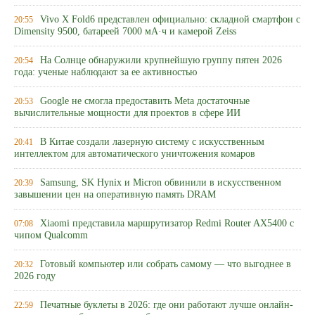
Vivo X Fold6 представлен официально: складной смартфон с
20:55
Dimensity 9500, батареей 7000 мА·ч и камерой Zeiss
На Солнце обнаружили крупнейшую группу пятен 2026
20:54
года: ученые наблюдают за ее активностью
Google не смогла предоставить Meta достаточные
20:53
вычислительные мощности для проектов в сфере ИИ
В Китае создали лазерную систему с искусственным
20:41
интеллектом для автоматического уничтожения комаров
Samsung, SK Hynix и Micron обвинили в искусственном
20:39
завышении цен на оперативную память DRAM
Xiaomi представила маршрутизатор Redmi Router AX5400 с
07:08
чипом Qualcomm
Готовый компьютер или собрать самому — что выгоднее в
20:32
2026 году
Печатные буклеты в 2026: где они работают лучше онлайн-
22:59