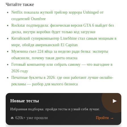
Читайте также
Netflix показала жуткий трейлер хоррора Unhinged от
создателей Oxenfree
Rockstar подтвердила: физическая версия GTA 6 выйдет без
диска, внутри коробки будет только код загрузки
Китайский суперкомпьютер LineShine стал самым мощным в
мире, обойдя американский El Capitan
Мужчина съел 224 яйца за неделю ради белка: эксперты
объяснили, почему такая диета опасна
Готовый компьютер или собрать самому — что выгоднее в
2026 году
Печатные буклеты в 2026: где они работают лучше онлайн-
рекламы — разбор для малого бизнеса
▶
Новые тесты
Избранная подборка: пройди тесты и узнай себя лучше.
🔥 620k+ уже прошли
Пройти →