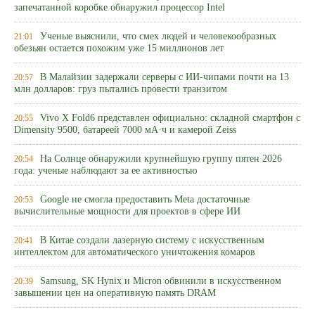
запечатанной коробке обнаружил процессор Intel
Ученые выяснили, что смех людей и человекообразных
21:01
обезьян остается похожим уже 15 миллионов лет
В Малайзии задержали серверы с ИИ-чипами почти на 13
20:57
млн долларов: груз пытались провести транзитом
Vivo X Fold6 представлен официально: складной смартфон с
20:55
Dimensity 9500, батареей 7000 мА·ч и камерой Zeiss
На Солнце обнаружили крупнейшую группу пятен 2026
20:54
года: ученые наблюдают за ее активностью
Google не смогла предоставить Meta достаточные
20:53
вычислительные мощности для проектов в сфере ИИ
В Китае создали лазерную систему с искусственным
20:41
интеллектом для автоматического уничтожения комаров
Samsung, SK Hynix и Micron обвинили в искусственном
20:39
завышении цен на оперативную память DRAM