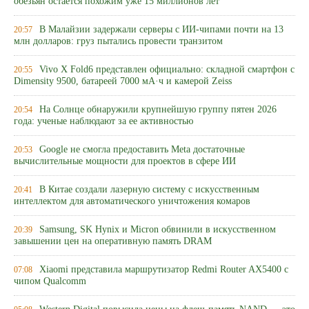
обезьян остается похожим уже 15 миллионов лет
В Малайзии задержали серверы с ИИ-чипами почти на 13
20:57
млн долларов: груз пытались провести транзитом
Vivo X Fold6 представлен официально: складной смартфон с
20:55
Dimensity 9500, батареей 7000 мА·ч и камерой Zeiss
На Солнце обнаружили крупнейшую группу пятен 2026
20:54
года: ученые наблюдают за ее активностью
Google не смогла предоставить Meta достаточные
20:53
вычислительные мощности для проектов в сфере ИИ
В Китае создали лазерную систему с искусственным
20:41
интеллектом для автоматического уничтожения комаров
Samsung, SK Hynix и Micron обвинили в искусственном
20:39
завышении цен на оперативную память DRAM
Xiaomi представила маршрутизатор Redmi Router AX5400 с
07:08
чипом Qualcomm