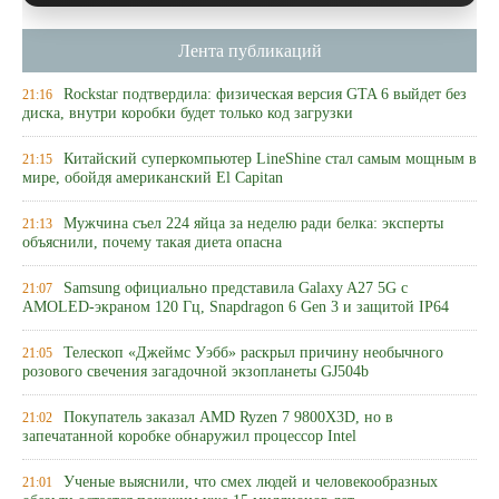
Лента публикаций
Rockstar подтвердила: физическая версия GTA 6 выйдет без
21:16
диска, внутри коробки будет только код загрузки
Китайский суперкомпьютер LineShine стал самым мощным в
21:15
мире, обойдя американский El Capitan
Мужчина съел 224 яйца за неделю ради белка: эксперты
21:13
объяснили, почему такая диета опасна
Samsung официально представила Galaxy A27 5G с
21:07
AMOLED-экраном 120 Гц, Snapdragon 6 Gen 3 и защитой IP64
Телескоп «Джеймс Уэбб» раскрыл причину необычного
21:05
розового свечения загадочной экзопланеты GJ504b
Покупатель заказал AMD Ryzen 7 9800X3D, но в
21:02
запечатанной коробке обнаружил процессор Intel
Ученые выяснили, что смех людей и человекообразных
21:01