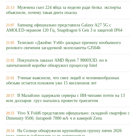
Мужчина съел 224 яйца за неделю ради белка: эксперты
21:13
объяснили, почему такая диета опасна
Samsung официально представила Galaxy A27 5G с
21:07
AMOLED-экраном 120 Гц, Snapdragon 6 Gen 3 и защитой IP64
Телескоп «Джеймс Уэбб» раскрыл причину необычного
21:05
розового свечения загадочной экзопланеты GJ504b
Покупатель заказал AMD Ryzen 7 9800X3D, но в
21:02
запечатанной коробке обнаружил процессор Intel
Ученые выяснили, что смех людей и человекообразных
21:01
обезьян остается похожим уже 15 миллионов лет
В Малайзии задержали серверы с ИИ-чипами почти на 13
20:57
млн долларов: груз пытались провести транзитом
Vivo X Fold6 представлен официально: складной смартфон с
20:55
Dimensity 9500, батареей 7000 мА·ч и камерой Zeiss
На Солнце обнаружили крупнейшую группу пятен 2026
20:54