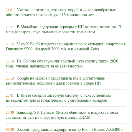
Ученые выяснили, что смех людей и человекообразных
21:01
обезьян остается похожим уже 15 миллионов лет
В Малайзии задержали серверы с ИИ-чипами почти на 13
20:57
млн долларов: груз пытались провести транзитом
Vivo X Fold6 представлен официально: складной смартфон с
20:55
Dimensity 9500, батареей 7000 мА·ч и камерой Zeiss
На Солнце обнаружили крупнейшую группу пятен 2026
20:54
года: ученые наблюдают за ее активностью
Google не смогла предоставить Meta достаточные
20:53
вычислительные мощности для проектов в сфере ИИ
В Китае создали лазерную систему с искусственным
20:41
интеллектом для автоматического уничтожения комаров
Samsung, SK Hynix и Micron обвинили в искусственном
20:39
завышении цен на оперативную память DRAM
Xiaomi представила маршрутизатор Redmi Router AX5400 с
07:08