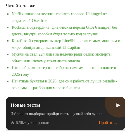
Читайте также
Netflix показала жуткий трейлер хоррора Unhinged от
создателей Oxenfree
Rockstar подтвердила: физическая версия GTA 6 выйдет без
диска, внутри коробки будет только код загрузки
Китайский суперкомпьютер LineShine стал самым мощным в
мире, обойдя американский El Capitan
Мужчина съел 224 яйца за неделю ради белка: эксперты
объяснили, почему такая диета опасна
Готовый компьютер или собрать самому — что выгоднее в
2026 году
Печатные буклеты в 2026: где они работают лучше онлайн-
рекламы — разбор для малого бизнеса
▶
Новые тесты
Избранная подборка: пройди тесты и узнай себя лучше.
🔥 620k+ уже прошли
Пройти →