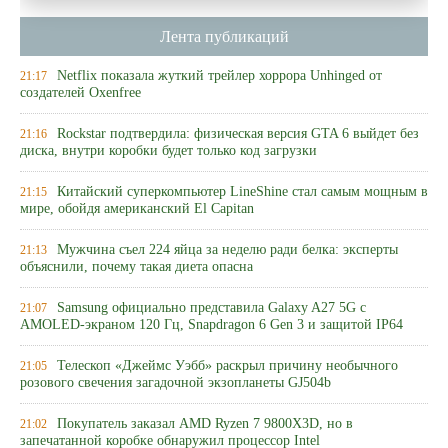
Лента публикаций
Netflix показала жуткий трейлер хоррора Unhinged от
21:17
создателей Oxenfree
Rockstar подтвердила: физическая версия GTA 6 выйдет без
21:16
диска, внутри коробки будет только код загрузки
Китайский суперкомпьютер LineShine стал самым мощным в
21:15
мире, обойдя американский El Capitan
Мужчина съел 224 яйца за неделю ради белка: эксперты
21:13
объяснили, почему такая диета опасна
Samsung официально представила Galaxy A27 5G с
21:07
AMOLED-экраном 120 Гц, Snapdragon 6 Gen 3 и защитой IP64
Телескоп «Джеймс Уэбб» раскрыл причину необычного
21:05
розового свечения загадочной экзопланеты GJ504b
Покупатель заказал AMD Ryzen 7 9800X3D, но в
21:02
запечатанной коробке обнаружил процессор Intel