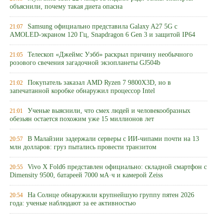
объяснили, почему такая диета опасна
Samsung официально представила Galaxy A27 5G с
21:07
AMOLED-экраном 120 Гц, Snapdragon 6 Gen 3 и защитой IP64
Телескоп «Джеймс Уэбб» раскрыл причину необычного
21:05
розового свечения загадочной экзопланеты GJ504b
Покупатель заказал AMD Ryzen 7 9800X3D, но в
21:02
запечатанной коробке обнаружил процессор Intel
Ученые выяснили, что смех людей и человекообразных
21:01
обезьян остается похожим уже 15 миллионов лет
В Малайзии задержали серверы с ИИ-чипами почти на 13
20:57
млн долларов: груз пытались провести транзитом
Vivo X Fold6 представлен официально: складной смартфон с
20:55
Dimensity 9500, батареей 7000 мА·ч и камерой Zeiss
На Солнце обнаружили крупнейшую группу пятен 2026
20:54
года: ученые наблюдают за ее активностью