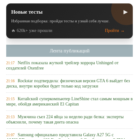
▶
Новые тесты
Избранная подборка: пройди тесты и узнай себя лучше.
🔥 620k+ уже прошли
Пройти →
Лента публикаций
Netflix показала жуткий трейлер хоррора Unhinged от
21:17
создателей Oxenfree
Rockstar подтвердила: физическая версия GTA 6 выйдет без
21:16
диска, внутри коробки будет только код загрузки
Китайский суперкомпьютер LineShine стал самым мощным в
21:15
мире, обойдя американский El Capitan
Мужчина съел 224 яйца за неделю ради белка: эксперты
21:13
объяснили, почему такая диета опасна
Samsung официально представила Galaxy A27 5G с
21:07