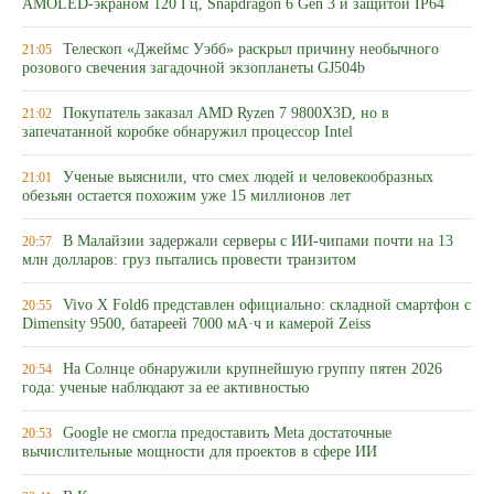
AMOLED-экраном 120 Гц, Snapdragon 6 Gen 3 и защитой IP64
Телескоп «Джеймс Уэбб» раскрыл причину необычного
21:05
розового свечения загадочной экзопланеты GJ504b
Покупатель заказал AMD Ryzen 7 9800X3D, но в
21:02
запечатанной коробке обнаружил процессор Intel
Ученые выяснили, что смех людей и человекообразных
21:01
обезьян остается похожим уже 15 миллионов лет
В Малайзии задержали серверы с ИИ-чипами почти на 13
20:57
млн долларов: груз пытались провести транзитом
Vivo X Fold6 представлен официально: складной смартфон с
20:55
Dimensity 9500, батареей 7000 мА·ч и камерой Zeiss
На Солнце обнаружили крупнейшую группу пятен 2026
20:54
года: ученые наблюдают за ее активностью
Google не смогла предоставить Meta достаточные
20:53
вычислительные мощности для проектов в сфере ИИ