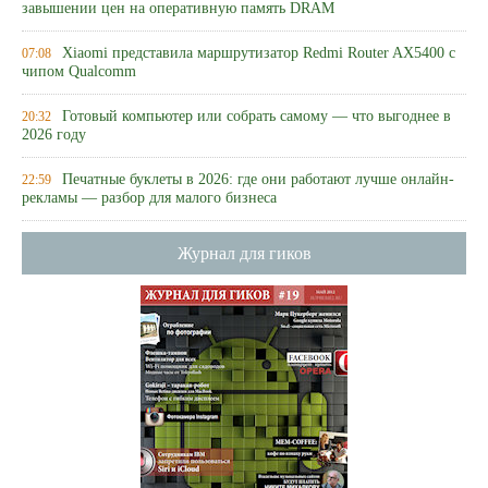
завышении цен на оперативную память DRAM
Xiaomi представила маршрутизатор Redmi Router AX5400 с
07:08
чипом Qualcomm
Готовый компьютер или собрать самому — что выгоднее в
20:32
2026 году
Печатные буклеты в 2026: где они работают лучше онлайн-
22:59
рекламы — разбор для малого бизнеса
Журнал для гиков