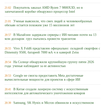
Покупатель заказал AMD Ryzen 7 9800X3D, но в
21:02
запечатанной коробке обнаружил процессор Intel
Ученые выяснили, что смех людей и человекообразных
21:01
обезьян остается похожим уже 15 миллионов лет
В Малайзии задержали серверы с ИИ-чипами почти на 13
20:57
млн долларов: груз пытались провести транзитом
Vivo X Fold6 представлен официально: складной смартфон с
20:55
Dimensity 9500, батареей 7000 мА·ч и камерой Zeiss
На Солнце обнаружили крупнейшую группу пятен 2026
20:54
года: ученые наблюдают за ее активностью
Google не смогла предоставить Meta достаточные
20:53
вычислительные мощности для проектов в сфере ИИ
В Китае создали лазерную систему с искусственным
20:41
интеллектом для автоматического уничтожения комаров
Samsung, SK Hynix и Micron обвинили в искусственном
20:39