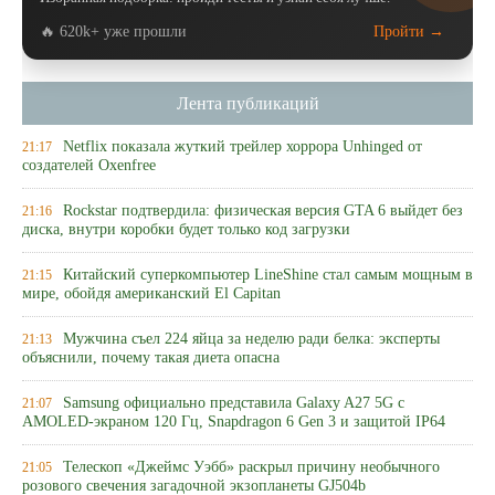
🔥 620k+ уже прошли
Пройти →
Лента публикаций
Netflix показала жуткий трейлер хоррора Unhinged от
21:17
создателей Oxenfree
Rockstar подтвердила: физическая версия GTA 6 выйдет без
21:16
диска, внутри коробки будет только код загрузки
Китайский суперкомпьютер LineShine стал самым мощным в
21:15
мире, обойдя американский El Capitan
Мужчина съел 224 яйца за неделю ради белка: эксперты
21:13
объяснили, почему такая диета опасна
Samsung официально представила Galaxy A27 5G с
21:07
AMOLED-экраном 120 Гц, Snapdragon 6 Gen 3 и защитой IP64
Телескоп «Джеймс Уэбб» раскрыл причину необычного
21:05
розового свечения загадочной экзопланеты GJ504b