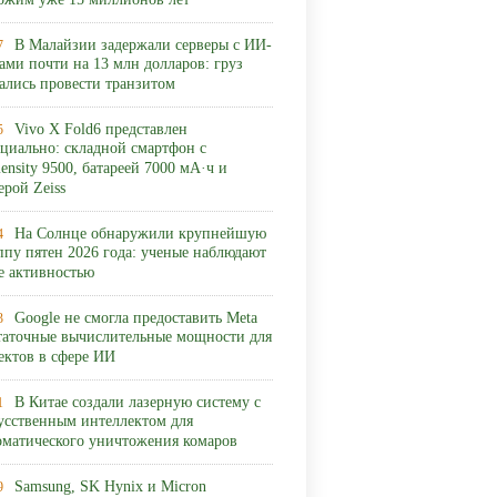
ожим уже 15 миллионов лет
В Малайзии задержали серверы с ИИ-
7
ами почти на 13 млн долларов: груз
ались провести транзитом
Vivo X Fold6 представлен
5
циально: складной смартфон с
ensity 9500, батареей 7000 мА·ч и
ерой Zeiss
На Солнце обнаружили крупнейшую
4
ппу пятен 2026 года: ученые наблюдают
ее активностью
Google не смогла предоставить Meta
3
таточные вычислительные мощности для
ектов в сфере ИИ
В Китае создали лазерную систему с
1
усственным интеллектом для
оматического уничтожения комаров
Samsung, SK Hynix и Micron
9