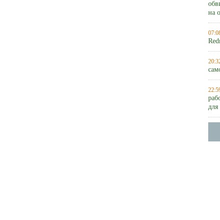
обв
на 
07:0
Red
20:3
сам
22:5
раб
для