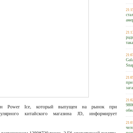
21:1
ста
аме
21:1
рад
так
21:0
Gal
Sna
21:0
при
заг
21:0
980
тфон Power Ice, который выпущен на рынок при
обн
пулярного китайского магазина JD, информирует
21:0
чел