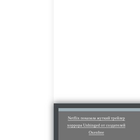
Netflix показала жуткий трейлер
хоррора Unhinged от создателей
Oxenfree