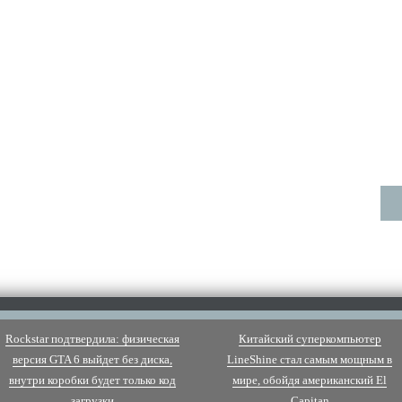
Rockstar подтвердила: физическая
Китайский суперкомпьютер
версия GTA 6 выйдет без диска,
LineShine стал самым мощным в
внутри коробки будет только код
мире, обойдя американский El
загрузки
Capitan