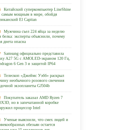
Китайский суперкомпьютер LineShine
5
л самым мощным в мире, обойдя
риканский El Capitan
Мужчина съел 224 яйца за неделю
3
и белка: эксперты объяснили, почему
ая диета опасна
Samsung официально представила
7
axy A27 5G с AMOLED-экраном 120 Гц,
pdragon 6 Gen 3 и защитой IP64
Телескоп «Джеймс Уэбб» раскрыл
5
чину необычного розового свечения
адочной экзопланеты GJ504b
Покупатель заказал AMD Ryzen 7
2
0X3D, но в запечатанной коробке
аружил процессор Intel
Ученые выяснили, что смех людей и
1
овекообразных обезьян остается