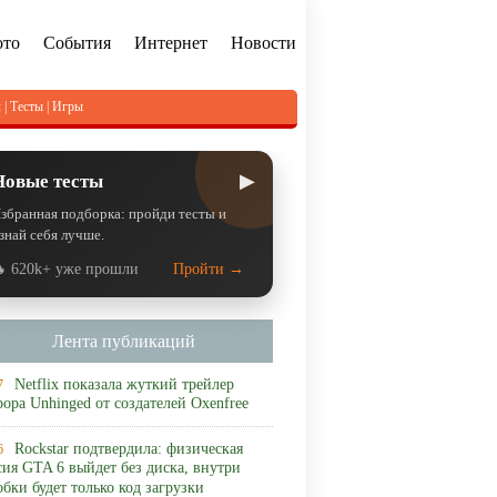
ото
События
Интернет
Новости
л
|
Тесты
|
Игры
▶
Новые тесты
збранная подборка: пройди тесты и
знай себя лучше.
 620k+ уже прошли
Пройти →
Лента публикаций
Netflix показала жуткий трейлер
7
рора Unhinged от создателей Oxenfree
Rockstar подтвердила: физическая
6
сия GTA 6 выйдет без диска, внутри
обки будет только код загрузки