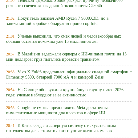
Телескоп «Джеймс Уэбб» раскрыл причину необычного
21:05
розового свечения загадочной экзопланеты GJ504b
Покупатель заказал AMD Ryzen 7 9800X3D, но в
21:02
запечатанной коробке обнаружил процессор Intel
Ученые выяснили, что смех людей и человекообразных
21:01
обезьян остается похожим уже 15 миллионов лет
В Малайзии задержали серверы с ИИ-чипами почти на 13
20:57
млн долларов: груз пытались провести транзитом
Vivo X Fold6 представлен официально: складной смартфон с
20:55
Dimensity 9500, батареей 7000 мА·ч и камерой Zeiss
На Солнце обнаружили крупнейшую группу пятен 2026
20:54
года: ученые наблюдают за ее активностью
Google не смогла предоставить Meta достаточные
20:53
вычислительные мощности для проектов в сфере ИИ
В Китае создали лазерную систему с искусственным
20:41
интеллектом для автоматического уничтожения комаров