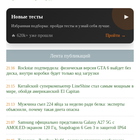
▶
Новые тесты
Избранная подборка: пройди тесты и узнай себя лучше.
🔥 620k+ уже прошли
Пройти →
Лента публикаций
Rockstar подтвердила: физическая версия GTA 6 выйдет без
21:16
диска, внутри коробки будет только код загрузки
Китайский суперкомпьютер LineShine стал самым мощным в
21:15
мире, обойдя американский El Capitan
Мужчина съел 224 яйца за неделю ради белка: эксперты
21:13
объяснили, почему такая диета опасна
Samsung официально представила Galaxy A27 5G с
21:07
AMOLED-экраном 120 Гц, Snapdragon 6 Gen 3 и защитой IP64