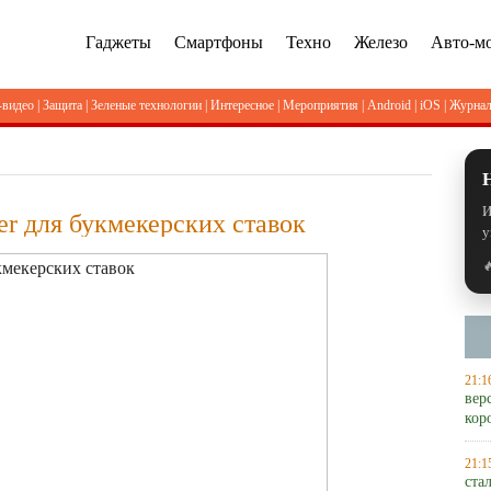
Гаджеты
Смартфоны
Техно
Железо
Авто-м
-видео
|
Защита
|
Зеленые технологии
|
Интересное
|
Мероприятия
|
Android
|
iOS
|
Журна
И
r для букмекерских ставок
у

21:1
вер
кор
21:1
ста