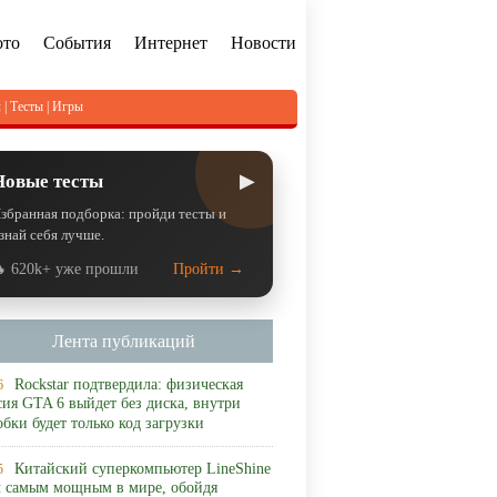
ото
События
Интернет
Новости
л
|
Тесты
|
Игры
▶
Новые тесты
збранная подборка: пройди тесты и
знай себя лучше.
 620k+ уже прошли
Пройти →
Лента публикаций
Rockstar подтвердила: физическая
6
сия GTA 6 выйдет без диска, внутри
обки будет только код загрузки
Китайский суперкомпьютер LineShine
5
л самым мощным в мире, обойдя