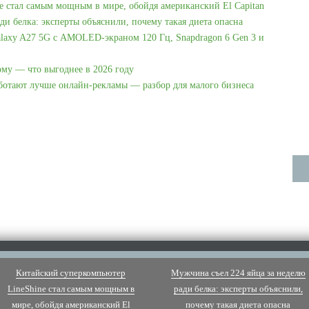
e стал самым мощным в мире, обойдя американский El Capitan
ди белка: эксперты объяснили, почему такая диета опасна
laxy A27 5G с AMOLED-экраном 120 Гц, Snapdragon 6 Gen 3 и
ому — что выгоднее в 2026 году
аботают лучше онлайн-рекламы — разбор для малого бизнеса
Китайский суперкомпьютер
Мужчина съел 224 яйца за неделю
LineShine стал самым мощным в
ради белка: эксперты объяснили,
мире, обойдя американский El
почему такая диета опасна