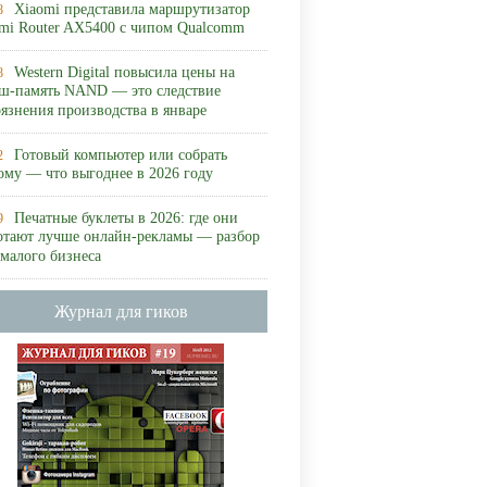
Xiaomi представила маршрутизатор
8
mi Router AX5400 с чипом Qualcomm
Western Digital повысила цены на
8
ш-память NAND — это следствие
рязнения производства в январе
Готовый компьютер или собрать
2
ому — что выгоднее в 2026 году
Печатные буклеты в 2026: где они
9
отают лучше онлайн-рекламы — разбор
 малого бизнеса
Журнал для гиков