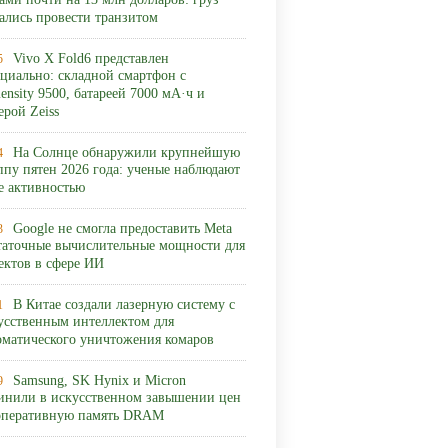
ами почти на 13 млн долларов: груз
ались провести транзитом
Vivo X Fold6 представлен
5
циально: складной смартфон с
ensity 9500, батареей 7000 мА·ч и
ерой Zeiss
На Солнце обнаружили крупнейшую
4
ппу пятен 2026 года: ученые наблюдают
ее активностью
Google не смогла предоставить Meta
3
таточные вычислительные мощности для
ектов в сфере ИИ
В Китае создали лазерную систему с
1
усственным интеллектом для
оматического уничтожения комаров
Samsung, SK Hynix и Micron
9
инили в искусственном завышении цен
оперативную память DRAM