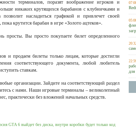
жности терминалов, поразят воображение игроков и
07:0
Red
ольше никаких крутящихся барабанов с клубничками и
а позволит насладиться графикой и привлечет своей
05:0
 пока крутится барабан в игре «Золото ацтеков».
фле
заг
нь просты. Вы просто покупаете билет определенного
20:3
сам
ов и продаем билеты только лицам, которые достигли
22:5
вления соответствующего документа, любой любитель
раб
иступить ставкам.
для
любые организации. Зайдите на соответствующий раздел
житесь с нами. Наши игровые терминалы – великолепный
ес, практически без вложений начальных средств.
рсия GTA 6 выйдет без диска, внутри коробки будет только код