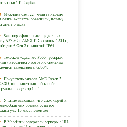
риканский El Capitan
Мужчина съел 224 яйца за неделю
3
и белка: эксперты объяснили, почему
ая диета опасна
Samsung официально представила
7
axy A27 5G с AMOLED-экраном 120 Гц,
pdragon 6 Gen 3 и защитой IP64
Телескоп «Джеймс Уэбб» раскрыл
5
чину необычного розового свечения
адочной экзопланеты GJ504b
Покупатель заказал AMD Ryzen 7
2
0X3D, но в запечатанной коробке
аружил процессор Intel
Ученые выяснили, что смех людей и
1
овекообразных обезьян остается
ожим уже 15 миллионов лет
В Малайзии задержали серверы с ИИ-
7