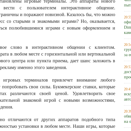
чип
установлены игровые терминалы. Это аппараты нового
пыт
 вести с пользователем интерактивное общение.
граничны и поражают новизной. Казалось бы, что можно
20:5
сс со старыми и знакомыми играми? Но, оказывается,
офи
Dim
диться полюбившимися играми с новым оформлением и
кам
20:5
вое слово в интерактивном общении с клиентом.
гру
рата в любом месте с горизонтальной или вертикальной
за 
ового центра или пункта приема, дает шанс заложить в
 рекламу именно этого заведения.
20:5
дос
про
 игровых терминалов привлечет внимание любого
т попробовать свои силы. Букмекерские ставки, которые
20:4
ах различаются своей ценой. Удовлетворить свое
иск
авт
екательной знакомой игрой с новыми возможностями,
едения.
20:3
обв
о отличаются от других аппаратов подобного типа
на 
ностью установки в любом месте. Наши игры, которые