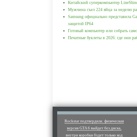
Китайский суперкомпьютер LineShin
Мужчина съел 224 яйца за неделю ра
Samsung официально представила Ga
защитой IP64
Готовый компьютер или собрать сам
Печатные буклеты в 2026: где они р
Rockstar подтвердила: физическая
версия GTA 6 выйдет без диска,
внутри коробки будет только код