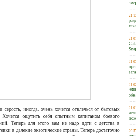
аме
21:1
рад
так
21:0
Gal
Sna
21:0
при
заг
21:0
980
обн
21:0
 серость, иногда, очень хочется отвлечься от бытовых
чел
 Хочется ощутить себя опытным капитаном боевого
пох
ний. Теперь для этого вам не надо идти с детства в
евки в далекие экзотические страны. Теперь достаточно
20:5