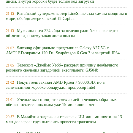
диска, внутри коробки будет только код загрузки
Китайский суперкомпьютер LineShine стал самым мощным в
21:15
мире, обойдя американский El Capitan
Мужчина съел 224 яйца за неделю ради белка: эксперты
21:13
объяснили, почему такая диета опасна
Samsung официально представила Galaxy A27 5G с
21:07
AMOLED-экраном 120 Гц, Snapdragon 6 Gen 3 и защитой IP64
Телескоп «Джеймс Уэбб» раскрыл причину необычного
21:05
розового свечения загадочной экзопланеты GJ504b
Покупатель заказал AMD Ryzen 7 9800X3D, но в
21:02
запечатанной коробке обнаружил процессор Intel
Ученые выяснили, что смех людей и человекообразных
21:01
обезьян остается похожим уже 15 миллионов лет
В Малайзии задержали серверы с ИИ-чипами почти на 13
20:57
млн долларов: груз пытались провести транзитом