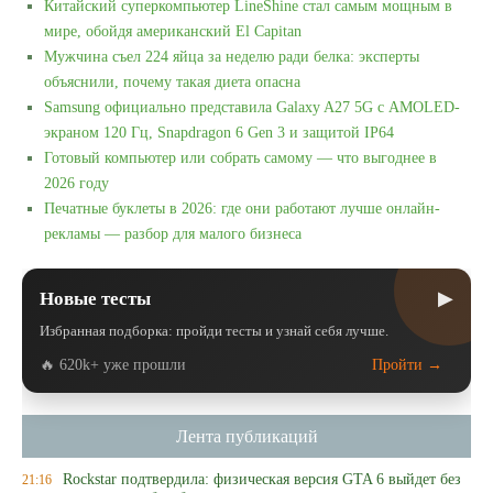
Китайский суперкомпьютер LineShine стал самым мощным в
мире, обойдя американский El Capitan
Мужчина съел 224 яйца за неделю ради белка: эксперты
объяснили, почему такая диета опасна
Samsung официально представила Galaxy A27 5G с AMOLED-
экраном 120 Гц, Snapdragon 6 Gen 3 и защитой IP64
Готовый компьютер или собрать самому — что выгоднее в
2026 году
Печатные буклеты в 2026: где они работают лучше онлайн-
рекламы — разбор для малого бизнеса
▶
Новые тесты
Избранная подборка: пройди тесты и узнай себя лучше.
🔥 620k+ уже прошли
Пройти →
Лента публикаций
Rockstar подтвердила: физическая версия GTA 6 выйдет без
21:16