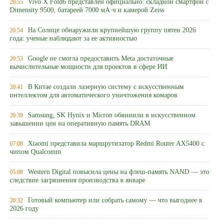
Vivo X Fold6 представлен официально: складной смартфон с
20:55
Dimensity 9500, батареей 7000 мА·ч и камерой Zeiss
На Солнце обнаружили крупнейшую группу пятен 2026
20:54
года: ученые наблюдают за ее активностью
Google не смогла предоставить Meta достаточные
20:53
вычислительные мощности для проектов в сфере ИИ
В Китае создали лазерную систему с искусственным
20:41
интеллектом для автоматического уничтожения комаров
Samsung, SK Hynix и Micron обвинили в искусственном
20:39
завышении цен на оперативную память DRAM
Xiaomi представила маршрутизатор Redmi Router AX5400 с
07:08
чипом Qualcomm
Western Digital повысила цены на флеш-память NAND — это
05:08
следствие загрязнения производства в январе
Готовый компьютер или собрать самому — что выгоднее в
20:32
2026 году