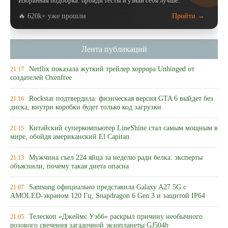
Избранная подборка: пройди тесты и узнай себя лучше.
🔥 620k+ уже прошли
Пройти →
Лента публикаций
Netflix показала жуткий трейлер хоррора Unhinged от
21:17
создателей Oxenfree
Rockstar подтвердила: физическая версия GTA 6 выйдет без
21:16
диска, внутри коробки будет только код загрузки
Китайский суперкомпьютер LineShine стал самым мощным в
21:15
мире, обойдя американский El Capitan
Мужчина съел 224 яйца за неделю ради белка: эксперты
21:13
объяснили, почему такая диета опасна
Samsung официально представила Galaxy A27 5G с
21:07
AMOLED-экраном 120 Гц, Snapdragon 6 Gen 3 и защитой IP64
Телескоп «Джеймс Уэбб» раскрыл причину необычного
21:05
розового свечения загадочной экзопланеты GJ504b