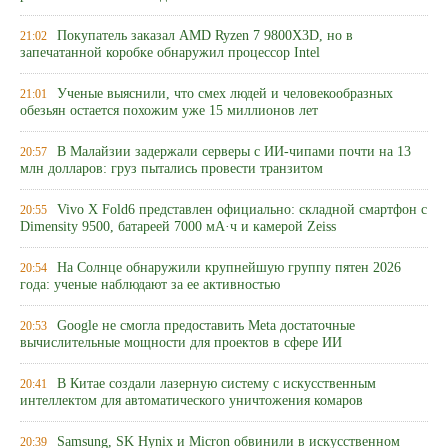
Покупатель заказал AMD Ryzen 7 9800X3D, но в
21:02
запечатанной коробке обнаружил процессор Intel
Ученые выяснили, что смех людей и человекообразных
21:01
обезьян остается похожим уже 15 миллионов лет
В Малайзии задержали серверы с ИИ-чипами почти на 13
20:57
млн долларов: груз пытались провести транзитом
Vivo X Fold6 представлен официально: складной смартфон с
20:55
Dimensity 9500, батареей 7000 мА·ч и камерой Zeiss
На Солнце обнаружили крупнейшую группу пятен 2026
20:54
года: ученые наблюдают за ее активностью
Google не смогла предоставить Meta достаточные
20:53
вычислительные мощности для проектов в сфере ИИ
В Китае создали лазерную систему с искусственным
20:41
интеллектом для автоматического уничтожения комаров
Samsung, SK Hynix и Micron обвинили в искусственном
20:39