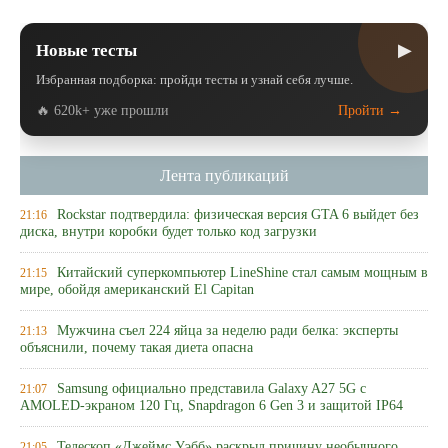
▶
Новые тесты
Избранная подборка: пройди тесты и узнай себя лучше.
🔥 620k+ уже прошли
Пройти →
Лента публикаций
Rockstar подтвердила: физическая версия GTA 6 выйдет без
21:16
диска, внутри коробки будет только код загрузки
Китайский суперкомпьютер LineShine стал самым мощным в
21:15
мире, обойдя американский El Capitan
Мужчина съел 224 яйца за неделю ради белка: эксперты
21:13
объяснили, почему такая диета опасна
Samsung официально представила Galaxy A27 5G с
21:07
AMOLED-экраном 120 Гц, Snapdragon 6 Gen 3 и защитой IP64
Телескоп «Джеймс Уэбб» раскрыл причину необычного
21:05