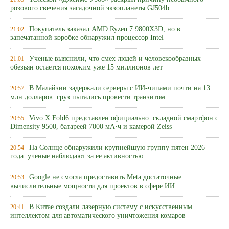
розового свечения загадочной экзопланеты GJ504b
Покупатель заказал AMD Ryzen 7 9800X3D, но в
21:02
запечатанной коробке обнаружил процессор Intel
Ученые выяснили, что смех людей и человекообразных
21:01
обезьян остается похожим уже 15 миллионов лет
В Малайзии задержали серверы с ИИ-чипами почти на 13
20:57
млн долларов: груз пытались провести транзитом
Vivo X Fold6 представлен официально: складной смартфон с
20:55
Dimensity 9500, батареей 7000 мА·ч и камерой Zeiss
На Солнце обнаружили крупнейшую группу пятен 2026
20:54
года: ученые наблюдают за ее активностью
Google не смогла предоставить Meta достаточные
20:53
вычислительные мощности для проектов в сфере ИИ
В Китае создали лазерную систему с искусственным
20:41
интеллектом для автоматического уничтожения комаров