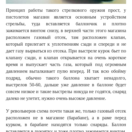
Принцип работы такого стрелкового оружия прост, у
пистолетов магазин является основным устройством
стрельбы, туда вставляется баллончик и плотно
зажимается винтом снизу, в верхней части этого магазина
расположен газовый отсек, там расположен клапан,
который прилегает к уплотнениям сзади и спереди и не
дает газу вырваться из отсека. При выстреле курок бьет по
клапану сзади, и клапан открывается на очень короткое
время и выпускает часть газа, который под огромным
давлением выталкивает пулю вперед. И так всю обойму
подряд, обычно такого баллона хватает ненадолго,
выстрелов 50-60, дальше уже давление в баллоне будет
совсем низкое и такие выстрелы никуда не годятся, снаряд
далеко не улетит, нужно очень высокое давление.
У револьверов схема почти такая же, только газовый отсек
расположен не в магазине (барабане), а в раме перед
курком, в барабане находятся только снаряды. Баллон
вставляется в рукоятку и тоже плотно зажимается винтом.