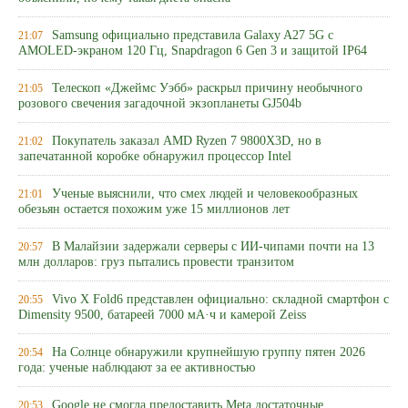
Samsung официально представила Galaxy A27 5G с
21:07
AMOLED-экраном 120 Гц, Snapdragon 6 Gen 3 и защитой IP64
Телескоп «Джеймс Уэбб» раскрыл причину необычного
21:05
розового свечения загадочной экзопланеты GJ504b
Покупатель заказал AMD Ryzen 7 9800X3D, но в
21:02
запечатанной коробке обнаружил процессор Intel
Ученые выяснили, что смех людей и человекообразных
21:01
обезьян остается похожим уже 15 миллионов лет
В Малайзии задержали серверы с ИИ-чипами почти на 13
20:57
млн долларов: груз пытались провести транзитом
Vivo X Fold6 представлен официально: складной смартфон с
20:55
Dimensity 9500, батареей 7000 мА·ч и камерой Zeiss
На Солнце обнаружили крупнейшую группу пятен 2026
20:54
года: ученые наблюдают за ее активностью
Google не смогла предоставить Meta достаточные
20:53