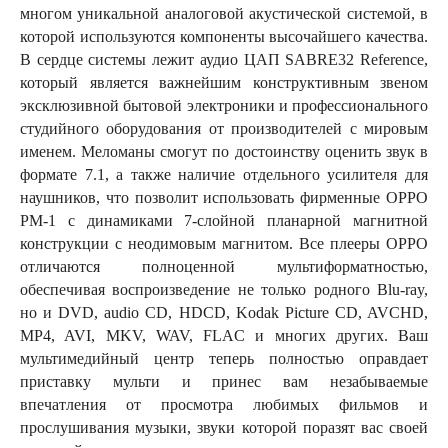
многом уникальной аналоговой акустической системой, в
которой используются компоненты высочайшего качества.
В сердце системы лежит аудио ЦАП SABRE32 Reference,
который является важнейшим конструктивным звеном
эксклюзивной бытовой электроники и профессионального
студийного оборудования от производителей с мировым
именем. Меломаны смогут по достоинству оценить звук в
формате 7.1, а также наличие отдельного усилителя для
наушников, что позволит использовать фирменные OPPO
PM-1 с динамиками 7-слойной планарной магнитной
конструкции с неодимовым магнитом. Все плееры OPPO
отличаются полноценной мультиформатностью,
обеспечивая воспроизведение не только родного Blu-ray,
но и DVD, audio CD, HDCD, Kodak Picture CD, AVCHD,
MP4, AVI, MKV, WAV, FLAC и многих других. Ваш
мультимедийный центр теперь полностью оправдает
приставку мульти и принес вам незабываемые
впечатления от просмотра любимых фильмов и
прослушивания музыки, звуки которой поразят вас своей