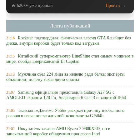
🔥 620k+ уже прошли
Пройти →
Лента публикаций
Rockstar подтвердила: физическая версия GTA 6 выйдет без
21:16
диска, внутри коробки будет только код загрузки
Китайский суперкомпьютер LineShine стал самым мощным в
21:15
мире, обойдя американский El Capitan
Мужчина съел 224 яйца за неделю ради белка: эксперты
21:13
объяснили, почему такая диета опасна
Samsung официально представила Galaxy A27 5G с
21:07
AMOLED-экраном 120 Гц, Snapdragon 6 Gen 3 и защитой IP64
Телескоп «Джеймс Уэбб» раскрыл причину необычного
21:05
розового свечения загадочной экзопланеты GJ504b
Покупатель заказал AMD Ryzen 7 9800X3D, но в
21:02
запечатанной коробке обнаружил процессор Intel