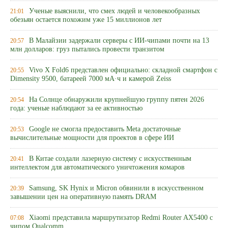
Ученые выяснили, что смех людей и человекообразных
21:01
обезьян остается похожим уже 15 миллионов лет
В Малайзии задержали серверы с ИИ-чипами почти на 13
20:57
млн долларов: груз пытались провести транзитом
Vivo X Fold6 представлен официально: складной смартфон с
20:55
Dimensity 9500, батареей 7000 мА·ч и камерой Zeiss
На Солнце обнаружили крупнейшую группу пятен 2026
20:54
года: ученые наблюдают за ее активностью
Google не смогла предоставить Meta достаточные
20:53
вычислительные мощности для проектов в сфере ИИ
В Китае создали лазерную систему с искусственным
20:41
интеллектом для автоматического уничтожения комаров
Samsung, SK Hynix и Micron обвинили в искусственном
20:39
завышении цен на оперативную память DRAM
Xiaomi представила маршрутизатор Redmi Router AX5400 с
07:08
чипом Qualcomm