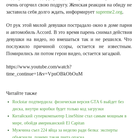
очень огорчил свою подругу. Женская реакция на обиду не
заставила себя долго ждать, информирует
supreme2.org
.
От рук этой милой девушки пострадало окно в доме парня
и автомобиль Accord. В это время парень снимал действия
девушки на видео, но вмешаться так и не решился. Что
послужило причиной ссоры, остается не известным.
Помирились ли потом герои видео, остается загадкой.
https://www.youtube.com/watch?
time_continue=1&v=VpnOBkObOuM
Читайте также
Rockstar подтвердила: физическая версия GTA 6 выйдет без
диска, внутри коробки будет только код загрузки
Китайский суперкомпьютер LineShine стал самым мощным в
мире, обойдя американский El Capitan
Мужчина съел 224 яйца за неделю ради белка: эксперты
объяснили, почему такая диета опасна