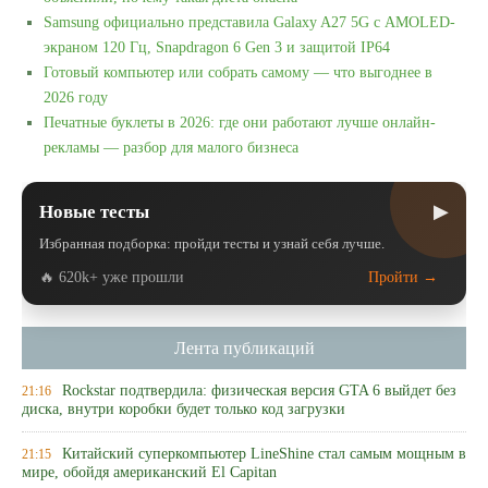
Samsung официально представила Galaxy A27 5G с AMOLED-
экраном 120 Гц, Snapdragon 6 Gen 3 и защитой IP64
Готовый компьютер или собрать самому — что выгоднее в
2026 году
Печатные буклеты в 2026: где они работают лучше онлайн-
рекламы — разбор для малого бизнеса
▶
Новые тесты
Избранная подборка: пройди тесты и узнай себя лучше.
🔥 620k+ уже прошли
Пройти →
Лента публикаций
Rockstar подтвердила: физическая версия GTA 6 выйдет без
21:16
диска, внутри коробки будет только код загрузки
Китайский суперкомпьютер LineShine стал самым мощным в
21:15
мире, обойдя американский El Capitan