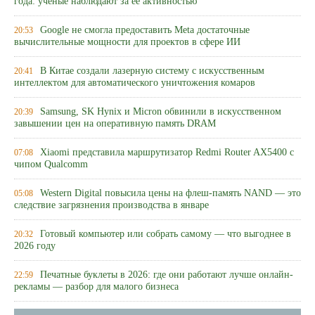
года: ученые наблюдают за ее активностью
Google не смогла предоставить Meta достаточные
20:53
вычислительные мощности для проектов в сфере ИИ
В Китае создали лазерную систему с искусственным
20:41
интеллектом для автоматического уничтожения комаров
Samsung, SK Hynix и Micron обвинили в искусственном
20:39
завышении цен на оперативную память DRAM
Xiaomi представила маршрутизатор Redmi Router AX5400 с
07:08
чипом Qualcomm
Western Digital повысила цены на флеш-память NAND — это
05:08
следствие загрязнения производства в январе
Готовый компьютер или собрать самому — что выгоднее в
20:32
2026 году
Печатные буклеты в 2026: где они работают лучше онлайн-
22:59
рекламы — разбор для малого бизнеса