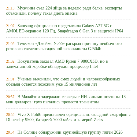
Мужчина съел 224 яйца за неделю ради белка: эксперты
21:13
объяснили, почему такая диета опасна
Samsung официально представила Galaxy A27 5G с
21:07
AMOLED-экраном 120 Гц, Snapdragon 6 Gen 3 и защитой IP64
Телескоп «Джеймс Уэбб» раскрыл причину необычного
21:05
розового свечения загадочной экзопланеты GJ504b
Покупатель заказал AMD Ryzen 7 9800X3D, но в
21:02
запечатанной коробке обнаружил процессор Intel
Ученые выяснили, что смех людей и человекообразных
21:01
обезьян остается похожим уже 15 миллионов лет
В Малайзии задержали серверы с ИИ-чипами почти на 13
20:57
млн долларов: груз пытались провести транзитом
Vivo X Fold6 представлен официально: складной смартфон с
20:55
Dimensity 9500, батареей 7000 мА·ч и камерой Zeiss
На Солнце обнаружили крупнейшую группу пятен 2026
20:54