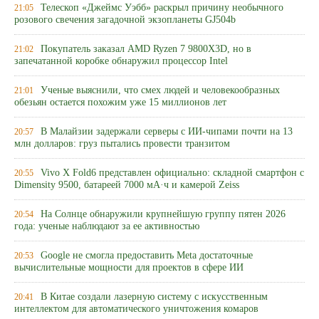
Телескоп «Джеймс Уэбб» раскрыл причину необычного
21:05
розового свечения загадочной экзопланеты GJ504b
Покупатель заказал AMD Ryzen 7 9800X3D, но в
21:02
запечатанной коробке обнаружил процессор Intel
Ученые выяснили, что смех людей и человекообразных
21:01
обезьян остается похожим уже 15 миллионов лет
В Малайзии задержали серверы с ИИ-чипами почти на 13
20:57
млн долларов: груз пытались провести транзитом
Vivo X Fold6 представлен официально: складной смартфон с
20:55
Dimensity 9500, батареей 7000 мА·ч и камерой Zeiss
На Солнце обнаружили крупнейшую группу пятен 2026
20:54
года: ученые наблюдают за ее активностью
Google не смогла предоставить Meta достаточные
20:53
вычислительные мощности для проектов в сфере ИИ
В Китае создали лазерную систему с искусственным
20:41
интеллектом для автоматического уничтожения комаров