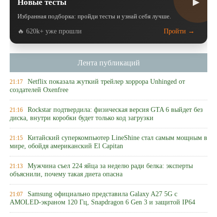
▶
Новые тесты
Избранная подборка: пройди тесты и узнай себя лучше.
🔥 620k+ уже прошли
Пройти →
Лента публикаций
Netflix показала жуткий трейлер хоррора Unhinged от
21:17
создателей Oxenfree
Rockstar подтвердила: физическая версия GTA 6 выйдет без
21:16
диска, внутри коробки будет только код загрузки
Китайский суперкомпьютер LineShine стал самым мощным в
21:15
мире, обойдя американский El Capitan
Мужчина съел 224 яйца за неделю ради белка: эксперты
21:13
объяснили, почему такая диета опасна
Samsung официально представила Galaxy A27 5G с
21:07
AMOLED-экраном 120 Гц, Snapdragon 6 Gen 3 и защитой IP64