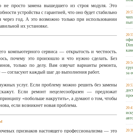
пох
 не просто замена вышедшего из строя модуля. Это
бности устройства с гарантией, что оно будет стабильно
20:5
чип
 и через год. А это возможно только при использовании
пыт
авильной их установке.
20:5
офи
Dim
кам
го компьютерного сервиса — открытость и честность.
ось, почему это произошло и что нужно сделать. Без
20:5
нов, только по делу. Вам озвучат варианты ремонта,
гру
ое — согласуют каждый шаг до выполнения работ.
за 
нужных услуг. Если проблему можно решить без замены
20:5
дос
кажут. Если ремонт нецелесообразен — предложат
про
о принципу «побольше накрутить», а думают о том, чтобы
нова, если возникнет новая проблема.
20:4
иск
авт
ы
ючевых признаков настоящего профессионализма — это
20:3