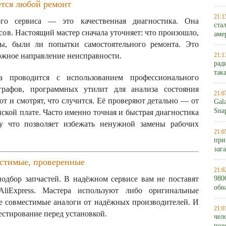
ется любой ремонт
21:1
ого сервиса — это качественная диагностика. Она
ста
осов. Настоящий мастер сначала уточняет: что произошло,
аме
мы, были ли попытки самостоятельного ремонта. Это
ожное направление неисправности.
21:1
рад
так
а проводится с использованием профессионального
ографов, программных утилит для анализа состояния
21:0
т и смотрят, что случится. Её проверяют детально — от
Gal
Sna
ской плате. Часто именно точная и быстрая диагностика
му что позволяет избежать ненужной замены рабочих
21:0
при
заг
естимые, проверенные
21:0
дбор запчастей. В надёжном сервисе вам не поставят
980
обн
liExpress. Мастера используют либо оригинальные
 совместимые аналоги от надёжных производителей. И
21:0
естирование перед установкой.
чел