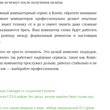
 не исчезнут после получения оплаты.
ёжный компьютерный сервис в Киеве, обратите внимание
емонт компьютеров профессионально делают опытные
о, знают технику от и до и умеют чинить даже сложные
казываются брать. Ваш компьютер снова будет работать
 разницу между формальным ремонтом и настоящим
.
о не просто починить. Это целый комплекс подходов,
менно так работают надёжные сервисы, такие как
Комп-
ваш компьютер прослужил дольше, работал стабильно и не
зов — выбирайте профессионалов.
рора Unhinged от создателей Oxenfree
рсия GTA 6 выйдет без диска, внутри коробки будет только код
e стал самым мощным в мире, обойдя американский El Capitan