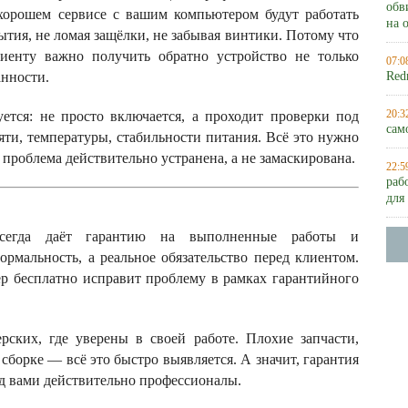
обв
хорошем сервисе с вашим компьютером будут работать
на 
рытия, не ломая защёлки, не забывая винтики. Потому что
иенту важно получить обратно устройство не только
07:0
анности.
Red
20:3
уется: не просто включается, а проходит проверки под
сам
мяти, температуры, стабильности питания. Всё это нужно
проблема действительно устранена, а не замаскирована.
22:5
раб
для
сегда даёт гарантию на выполненные работы и
ормальность, а реальное обязательство перед клиентом.
ер бесплатно исправит проблему в рамках гарантийного
рских, где уверены в своей работе. Плохие запчасти,
сборке — всё это быстро выявляется. А значит, гарантия
ед вами действительно профессионалы.