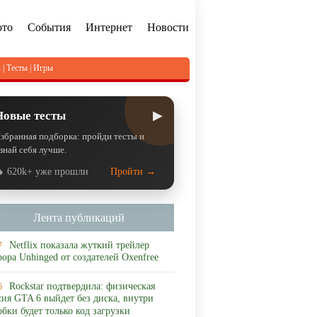
ото
События
Интернет
Новости
л
|
Тесты
|
Игры
▶
Новые тесты
збранная подборка: пройди тесты и
знай себя лучше.
 620k+ уже прошли
Пройти →
Лента публикаций
Netflix показала жуткий трейлер
7
рора Unhinged от создателей Oxenfree
Rockstar подтвердила: физическая
6
сия GTA 6 выйдет без диска, внутри
обки будет только код загрузки