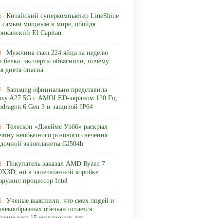
Китайский суперкомпьютер LineShine
5
л самым мощным в мире, обойдя
риканский El Capitan
Мужчина съел 224 яйца за неделю
3
и белка: эксперты объяснили, почему
ая диета опасна
Samsung официально представила
7
axy A27 5G с AMOLED-экраном 120 Гц,
pdragon 6 Gen 3 и защитой IP64
Телескоп «Джеймс Уэбб» раскрыл
5
чину необычного розового свечения
адочной экзопланеты GJ504b
Покупатель заказал AMD Ryzen 7
2
0X3D, но в запечатанной коробке
аружил процессор Intel
Ученые выяснили, что смех людей и
1
овекообразных обезьян остается