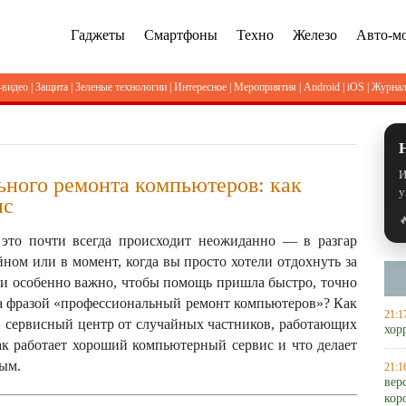
Гаджеты
Смартфоны
Техно
Железо
Авто-м
-видео
|
Защита
|
Зеленые технологии
|
Интересное
|
Мероприятия
|
Android
|
iOS
|
Журна
И
ного ремонта компьютеров: как
у
ис

 это почти всегда происходит неожиданно — в разгар
ном или в момент, когда вы просто хотели отдохнуть за
ии особенно важно, чтобы помощь пришла быстро, точно
за фразой «профессиональный ремонт компьютеров»? Как
21:1
 сервисный центр от случайных частников, работающих
хор
как работает хороший компьютерный сервис и что делает
ым.
21:1
вер
кор