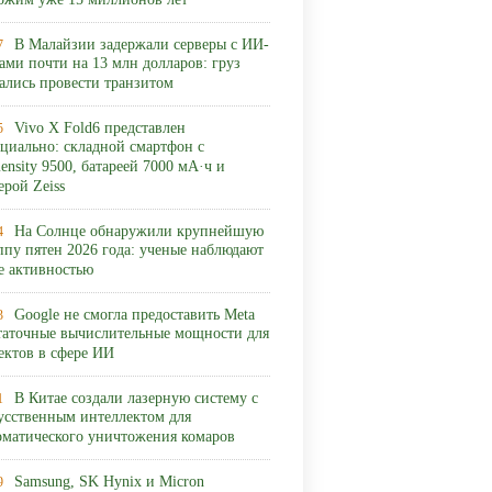
ожим уже 15 миллионов лет
В Малайзии задержали серверы с ИИ-
7
ами почти на 13 млн долларов: груз
ались провести транзитом
Vivo X Fold6 представлен
5
циально: складной смартфон с
ensity 9500, батареей 7000 мА·ч и
ерой Zeiss
На Солнце обнаружили крупнейшую
4
ппу пятен 2026 года: ученые наблюдают
ее активностью
Google не смогла предоставить Meta
3
таточные вычислительные мощности для
ектов в сфере ИИ
В Китае создали лазерную систему с
1
усственным интеллектом для
оматического уничтожения комаров
Samsung, SK Hynix и Micron
9