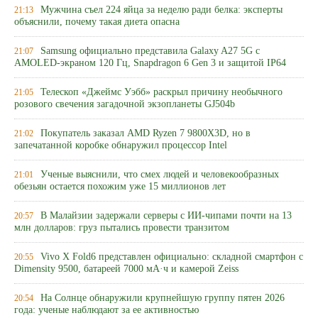
Мужчина съел 224 яйца за неделю ради белка: эксперты
21:13
объяснили, почему такая диета опасна
Samsung официально представила Galaxy A27 5G с
21:07
AMOLED-экраном 120 Гц, Snapdragon 6 Gen 3 и защитой IP64
Телескоп «Джеймс Уэбб» раскрыл причину необычного
21:05
розового свечения загадочной экзопланеты GJ504b
Покупатель заказал AMD Ryzen 7 9800X3D, но в
21:02
запечатанной коробке обнаружил процессор Intel
Ученые выяснили, что смех людей и человекообразных
21:01
обезьян остается похожим уже 15 миллионов лет
В Малайзии задержали серверы с ИИ-чипами почти на 13
20:57
млн долларов: груз пытались провести транзитом
Vivo X Fold6 представлен официально: складной смартфон с
20:55
Dimensity 9500, батареей 7000 мА·ч и камерой Zeiss
На Солнце обнаружили крупнейшую группу пятен 2026
20:54
года: ученые наблюдают за ее активностью