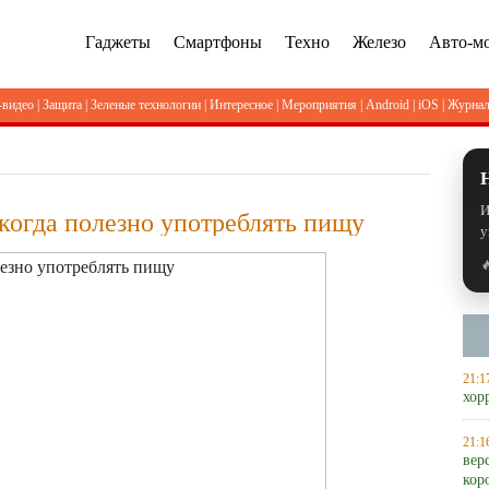
Гаджеты
Смартфоны
Техно
Железо
Авто-м
-видео
|
Защита
|
Зеленые технологии
|
Интересное
|
Мероприятия
|
Android
|
iOS
|
Журна
И
когда полезно употреблять пищу
у

21:1
хор
21:1
вер
кор