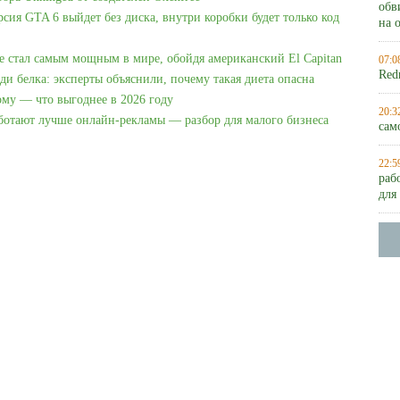
обв
рсия GTA 6 выйдет без диска, внутри коробки будет только код
на 
e стал самым мощным в мире, обойдя американский El Capitan
07:0
Red
ди белка: эксперты объяснили, почему такая диета опасна
ому — что выгоднее в 2026 году
20:3
аботают лучше онлайн-рекламы — разбор для малого бизнеса
сам
22:5
раб
для