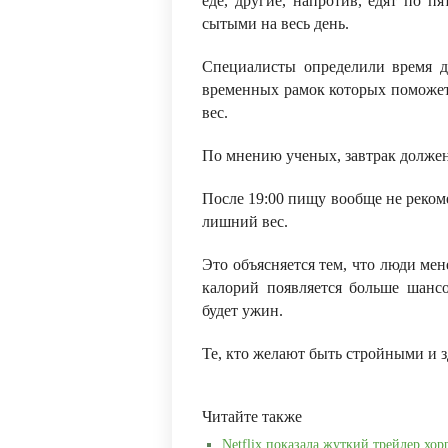
еде, другие, напротив, едят по п
сытыми на весь день.
Специалисты определили время дл
временных рамок которых поможет
вес.
По мнению ученых, завтрак должен н
После 19:00 пищу вообще не рекоме
лишний вес.
Это объясняется тем, что люди мен
калорий появляется больше шанс
будет ужин.
Те, кто желают быть стройными и з
Читайте также
Netflix показала жуткий трейлер хор