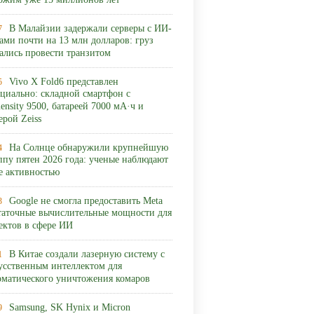
ожим уже 15 миллионов лет
В Малайзии задержали серверы с ИИ-
7
ами почти на 13 млн долларов: груз
ались провести транзитом
Vivo X Fold6 представлен
5
циально: складной смартфон с
ensity 9500, батареей 7000 мА·ч и
ерой Zeiss
На Солнце обнаружили крупнейшую
4
ппу пятен 2026 года: ученые наблюдают
ее активностью
Google не смогла предоставить Meta
3
таточные вычислительные мощности для
ектов в сфере ИИ
В Китае создали лазерную систему с
1
усственным интеллектом для
оматического уничтожения комаров
Samsung, SK Hynix и Micron
9