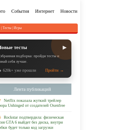
ото
События
Интернет
Новости
л
|
Тесты
|
Игры
▶
Новые тесты
збранная подборка: пройди тесты и
знай себя лучше.
 620k+ уже прошли
Пройти →
Лента публикаций
Netflix показала жуткий трейлер
7
рора Unhinged от создателей Oxenfree
Rockstar подтвердила: физическая
6
сия GTA 6 выйдет без диска, внутри
обки будет только код загрузки