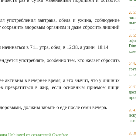
ять-шесть раз в сутки маленькими порциями и остаются
пох
20:5
чип
я употребления завтрака, обеда и ужина, соблюдение
пыт
 сохранить здоровым организм и даже сбросить лишний
20:5
офи
Dim
ачинаться в 7:11 утра, обед- в 12:38, а ужин- 18:14.
кам
ндуется употреблять, особенно тем, кто желает сбросить
20:5
гру
за 
ее активны в вечернее время, а это значит, что у лишних
ов превратиться в жир, если основным приемом пищи
20:5
дос
про
доровыми, должны забыть о еде после семи вечера.
20:4
иск
авт
20:3
рора Unhinged от создателей Oxenfree