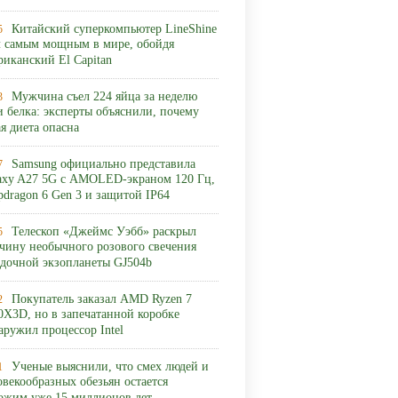
Китайский суперкомпьютер LineShine
5
л самым мощным в мире, обойдя
риканский El Capitan
Мужчина съел 224 яйца за неделю
3
и белка: эксперты объяснили, почему
ая диета опасна
Samsung официально представила
7
axy A27 5G с AMOLED-экраном 120 Гц,
pdragon 6 Gen 3 и защитой IP64
Телескоп «Джеймс Уэбб» раскрыл
5
чину необычного розового свечения
адочной экзопланеты GJ504b
Покупатель заказал AMD Ryzen 7
2
0X3D, но в запечатанной коробке
аружил процессор Intel
Ученые выяснили, что смех людей и
1
овекообразных обезьян остается