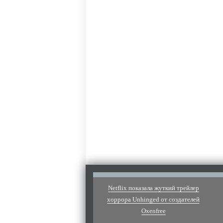
Netflix показала жуткий трейлер
хоррора Unhinged от создателей
Oxenfree