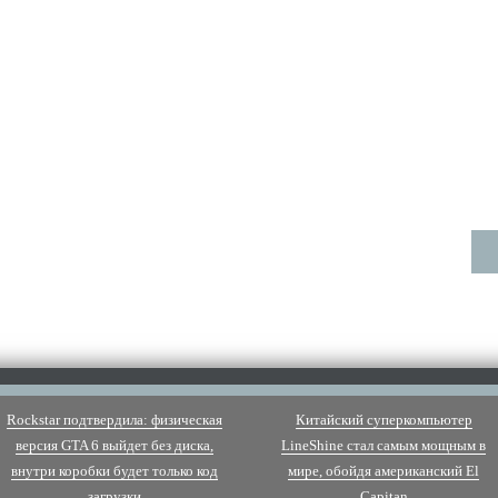
Rockstar подтвердила: физическая
Китайский суперкомпьютер
версия GTA 6 выйдет без диска,
LineShine стал самым мощным в
внутри коробки будет только код
мире, обойдя американский El
загрузки
Capitan