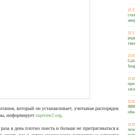
21:1
ста
аме
21:1
рад
так
21:0
Gal
Sna
21:0
при
заг
21:0
980
итания, который он устанавливает, учитывая распорядок
обн
оры, информирует
supreme2.org
.
21:0
аза в день плотно поесть и больше не притрагиваться к
чел