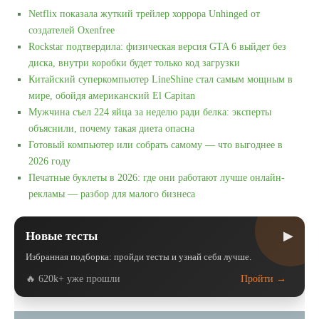
Netflix показала жуткий трейлер хоррора Unhinged от
создателей Oxenfree
Rockstar подтвердила: физическая версия GTA 6 выйдет без
диска, внутри коробки будет только код загрузки
Китайский суперкомпьютер LineShine стал самым мощным в
мире, обойдя американский El Capitan
Мужчина съел 224 яйца за неделю ради белка: эксперты
объяснили, почему такая диета опасна
Готовый компьютер или собрать самому — что выгоднее в
2026 году
Печатные буклеты в 2026: где они работают лучше онлайн-
рекламы — разбор для малого бизнеса
▶
Новые тесты
Избранная подборка: пройди тесты и узнай себя лучше.
🔥 620k+ уже прошли
Пройти →