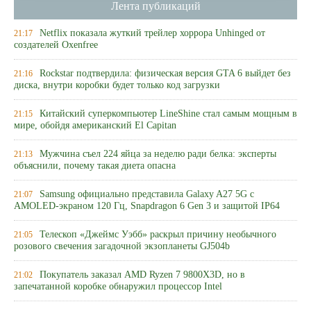
Лента публикаций
Netflix показала жуткий трейлер хоррора Unhinged от
21:17
создателей Oxenfree
Rockstar подтвердила: физическая версия GTA 6 выйдет без
21:16
диска, внутри коробки будет только код загрузки
Китайский суперкомпьютер LineShine стал самым мощным в
21:15
мире, обойдя американский El Capitan
Мужчина съел 224 яйца за неделю ради белка: эксперты
21:13
объяснили, почему такая диета опасна
Samsung официально представила Galaxy A27 5G с
21:07
AMOLED-экраном 120 Гц, Snapdragon 6 Gen 3 и защитой IP64
Телескоп «Джеймс Уэбб» раскрыл причину необычного
21:05
розового свечения загадочной экзопланеты GJ504b
Покупатель заказал AMD Ryzen 7 9800X3D, но в
21:02
запечатанной коробке обнаружил процессор Intel