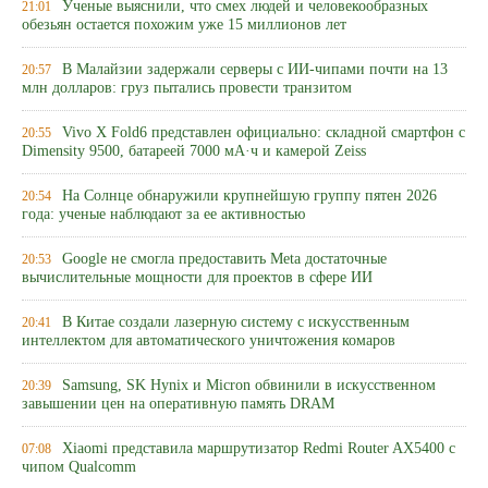
Ученые выяснили, что смех людей и человекообразных
21:01
обезьян остается похожим уже 15 миллионов лет
В Малайзии задержали серверы с ИИ-чипами почти на 13
20:57
млн долларов: груз пытались провести транзитом
Vivo X Fold6 представлен официально: складной смартфон с
20:55
Dimensity 9500, батареей 7000 мА·ч и камерой Zeiss
На Солнце обнаружили крупнейшую группу пятен 2026
20:54
года: ученые наблюдают за ее активностью
Google не смогла предоставить Meta достаточные
20:53
вычислительные мощности для проектов в сфере ИИ
В Китае создали лазерную систему с искусственным
20:41
интеллектом для автоматического уничтожения комаров
Samsung, SK Hynix и Micron обвинили в искусственном
20:39
завышении цен на оперативную память DRAM
Xiaomi представила маршрутизатор Redmi Router AX5400 с
07:08
чипом Qualcomm