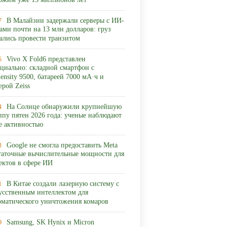
ожим уже 15 миллионов лет
В Малайзии задержали серверы с ИИ-
7
ами почти на 13 млн долларов: груз
ались провести транзитом
Vivo X Fold6 представлен
5
циально: складной смартфон с
ensity 9500, батареей 7000 мА·ч и
ерой Zeiss
На Солнце обнаружили крупнейшую
4
ппу пятен 2026 года: ученые наблюдают
ее активностью
Google не смогла предоставить Meta
3
таточные вычислительные мощности для
ектов в сфере ИИ
В Китае создали лазерную систему с
1
усственным интеллектом для
оматического уничтожения комаров
Samsung, SK Hynix и Micron
9