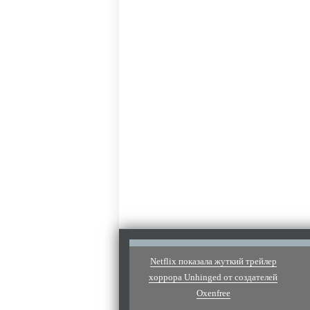
Netflix показала жуткий трейлер
хоррора Unhinged от создателей
Oxenfree