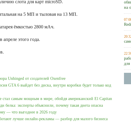
личию слота для карт microSD.
обв
на 
нтальная на 5 МП и тыловая на 13 МП.
07:0
Red
атарея ёмкостью 2800 мАч.
20:3
в апреле этого года.
сам
в.
22:5
раб
для
рора Unhinged от создателей Oxenfree
рсия GTA 6 выйдет без диска, внутри коробки будет только код
e стал самым мощным в мире, обойдя американский El Capitan
ди белка: эксперты объяснили, почему такая диета опасна
ому — что выгоднее в 2026 году
аботают лучше онлайн-рекламы — разбор для малого бизнеса