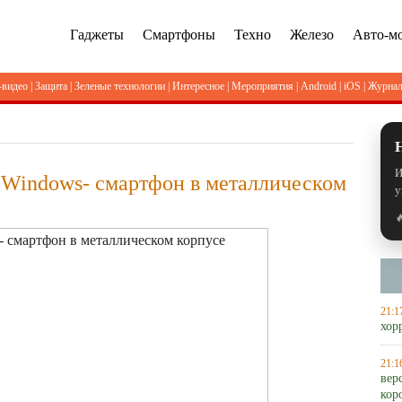
Гаджеты
Смартфоны
Техно
Железо
Авто-м
-видео
|
Защита
|
Зеленые технологии
|
Интересное
|
Мероприятия
|
Android
|
iOS
|
Журна
И
 Windows- смартфон в металлическом
у

21:1
хор
21:1
вер
кор