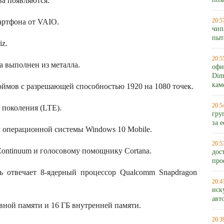
ва появляются.
пох
20:5
артфона от VAIO.
чип
пыт
iz.
20:5
та выполнен из металла.
офи
Dim
кам
юймов с разрешающей способностью 1920 на 1080 точек.
20:5
 поколения (LTE).
гру
за 
 операционной системы Windows 10 Mobile.
20:5
Continuum и голосовому помощнику Cortana.
дос
про
ь отвечает 8-ядерный процессор Qualcomm Snapdragon
20:4
иск
авт
вной памяти и 16 ГБ внутренней памяти.
20:3