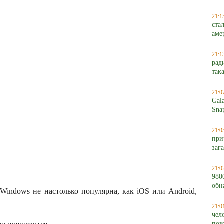
21:1
ста
аме
21:1
рад
так
21:0
Gal
Sna
21:0
при
заг
21:0
980
обн
Windows не настолько популярна, как iOS или Android,
21:0
чел