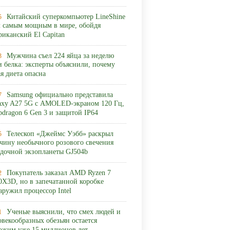
Китайский суперкомпьютер LineShine
5
л самым мощным в мире, обойдя
риканский El Capitan
Мужчина съел 224 яйца за неделю
3
и белка: эксперты объяснили, почему
ая диета опасна
Samsung официально представила
7
axy A27 5G с AMOLED-экраном 120 Гц,
pdragon 6 Gen 3 и защитой IP64
Телескоп «Джеймс Уэбб» раскрыл
5
чину необычного розового свечения
адочной экзопланеты GJ504b
Покупатель заказал AMD Ryzen 7
2
0X3D, но в запечатанной коробке
аружил процессор Intel
Ученые выяснили, что смех людей и
1
овекообразных обезьян остается