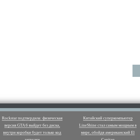
Rockstar подтвердила: физическая
Китайский суперкомпьютер
версия GTA 6 выйдет без диска,
LineShine стал самым мощным в
внутри коробки будет только код
мире, обойдя американский El
загрузки
Capitan