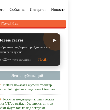
ото
События
Интернет
Новости
л
|
Тесты
|
Игры
▶
Новые тесты
збранная подборка: пройди тесты и
знай себя лучше.
 620k+ уже прошли
Пройти →
Лента публикаций
Netflix показала жуткий трейлер
7
рора Unhinged от создателей Oxenfree
Rockstar подтвердила: физическая
6
сия GTA 6 выйдет без диска, внутри
обки будет только код загрузки