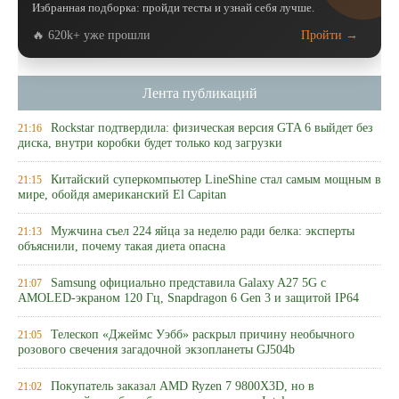
Избранная подборка: пройди тесты и узнай себя лучше.
🔥 620k+ уже прошли
Пройти →
Лента публикаций
Rockstar подтвердила: физическая версия GTA 6 выйдет без
21:16
диска, внутри коробки будет только код загрузки
Китайский суперкомпьютер LineShine стал самым мощным в
21:15
мире, обойдя американский El Capitan
Мужчина съел 224 яйца за неделю ради белка: эксперты
21:13
объяснили, почему такая диета опасна
Samsung официально представила Galaxy A27 5G с
21:07
AMOLED-экраном 120 Гц, Snapdragon 6 Gen 3 и защитой IP64
Телескоп «Джеймс Уэбб» раскрыл причину необычного
21:05
розового свечения загадочной экзопланеты GJ504b
Покупатель заказал AMD Ryzen 7 9800X3D, но в
21:02