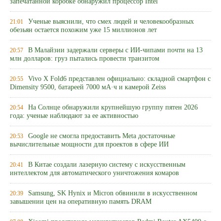
запечатанной коробке обнаружил процессор Intel
Ученые выяснили, что смех людей и человекообразных
21:01
обезьян остается похожим уже 15 миллионов лет
В Малайзии задержали серверы с ИИ-чипами почти на 13
20:57
млн долларов: груз пытались провести транзитом
Vivo X Fold6 представлен официально: складной смартфон с
20:55
Dimensity 9500, батареей 7000 мА·ч и камерой Zeiss
На Солнце обнаружили крупнейшую группу пятен 2026
20:54
года: ученые наблюдают за ее активностью
Google не смогла предоставить Meta достаточные
20:53
вычислительные мощности для проектов в сфере ИИ
В Китае создали лазерную систему с искусственным
20:41
интеллектом для автоматического уничтожения комаров
Samsung, SK Hynix и Micron обвинили в искусственном
20:39
завышении цен на оперативную память DRAM