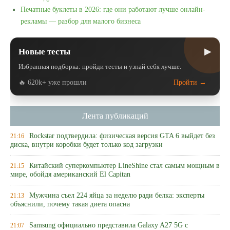
Печатные буклеты в 2026: где они работают лучше онлайн-
рекламы — разбор для малого бизнеса
▶
Новые тесты
Избранная подборка: пройди тесты и узнай себя лучше.
🔥 620k+ уже прошли
Пройти →
Лента публикаций
Rockstar подтвердила: физическая версия GTA 6 выйдет без
21:16
диска, внутри коробки будет только код загрузки
Китайский суперкомпьютер LineShine стал самым мощным в
21:15
мире, обойдя американский El Capitan
Мужчина съел 224 яйца за неделю ради белка: эксперты
21:13
объяснили, почему такая диета опасна
Samsung официально представила Galaxy A27 5G с
21:07