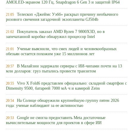
AMOLED-экраном 120 Гц, Snapdragon 6 Gen 3 и защитой IP64
Телескоп «Джеймс Уэбб» раскрыл причину необычного
21:05
розового свечения загадочной экзопланеты GJ504b
Покупатель заказал AMD Ryzen 7 9800X3D, но в
21:02
запечатанной коробке обнаружил процессор Intel
Ученые выяснили, что смех людей и человекообразных
21:01
обезьян остается похожим уже 15 миллионов лет
В Малайзии задержали серверы с ИИ-чипами почти на 13
20:57
млн долларов: груз пытались провести транзитом
Vivo X Fold6 представлен официально: складной смартфон с
20:55
Dimensity 9500, батареей 7000 мА·ч и камерой Zeiss
На Солнце обнаружили крупнейшую группу пятен 2026
20:54
года: ученые наблюдают за ее активностью
Google не смогла предоставить Meta достаточные
20:53
вычислительные мощности для проектов в сфере ИИ